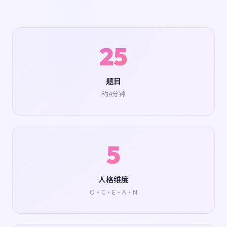
25
题目
约4分钟
5
人格维度
O·C·E·A·N