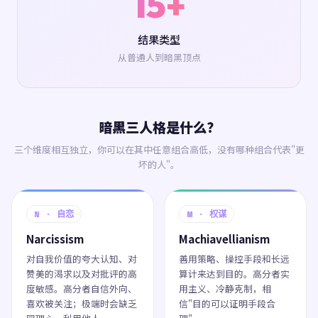
15+
结果类型
从普通人到暗黑顶点
暗黑三人格是什么？
三个维度相互独立，你可以在其中任意组合高低，没有哪种组合代表"更
坏的人"。
N · 自恋
M · 权谋
Narcissism
Machiavellianism
对自我价值的夸大认知、对
善用策略、操控手段和长远
赞美的渴求以及对批评的高
算计来达到目的。高分者实
度敏感。高分者自信外向、
用主义、冷静克制，相
喜欢被关注；极端时会缺乏
信"目的可以证明手段合