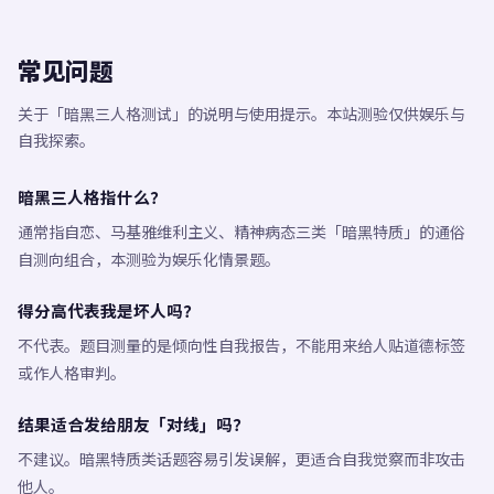
常见问题
关于「暗黑三人格测试」的说明与使用提示。本站测验仅供娱乐与
自我探索。
暗黑三人格指什么？
通常指自恋、马基雅维利主义、精神病态三类「暗黑特质」的通俗
自测向组合，本测验为娱乐化情景题。
得分高代表我是坏人吗？
不代表。题目测量的是倾向性自我报告，不能用来给人贴道德标签
或作人格审判。
结果适合发给朋友「对线」吗？
不建议。暗黑特质类话题容易引发误解，更适合自我觉察而非攻击
他人。