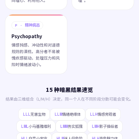
同理心、利用他人。
理"。
P · 精神病态
Psychopathy
情感钝感、冲动性和对道德
规则的漠视。高分者不易被
愧疚感驱动，处理压力和风
险时情绪波动小。
15 种暗黑结果速览
结果由三维组合（L/M/H）决定，同一个人在不同阶段分数可能会变化。
LLL
LLM
LLH
无害生物
情绪绝缘体
情感旁观者
LML
LMM
LMH
小马基雅维利
务实狐狸
影子操纵者
HLL
HLM
HLH
自恋小宇宙
迷人但危险
高危魅力体