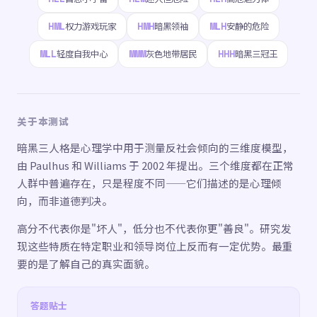
HML
HMH
MLH
权力游戏玩家
暗黑领袖
安静的危险
MLL
MMM
HHH
轻度自我中心
灰色地带居民
暗黑三冠王
关于本测试
暗黑三人格是心理学中用于测量反社会倾向的三维度模型，
由 Paulhus 和 Williams 于 2002 年提出。三个维度都在正常
人群中普遍存在，只是程度不同——它们描述的是心理倾
向，而非道德判决。
高分不代表你是"坏人"，低分也不代表你更"善良"。研究发
现这些特质在特定职业和领导岗位上反而有一定优势。最重
要的是了解自己的真实面貌。
答题贴士