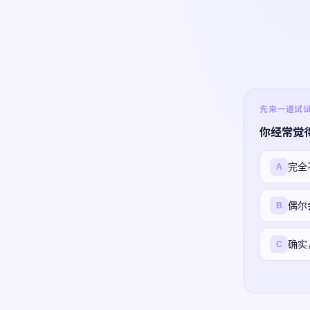
先来一道试试 ·
你经常觉
完全
A
偶尔
B
确实
C