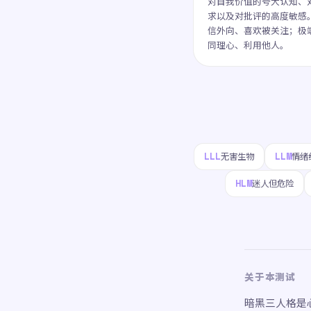
对自我价值的夸大认知、
求以及对批评的高度敏感
信外向、喜欢被关注；极
同理心、利用他人。
LLL
LLM
无害生物
情绪
HLM
迷人但危险
关于本测试
暗黑三人格是心理