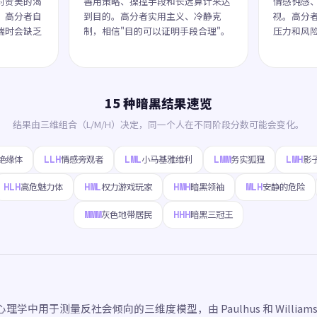
对赞美的渴
善用策略、操控手段和长远算计来达
情感钝感
。高分者自
到目的。高分者实用主义、冷静克
视。高分
端时会缺乏
制，相信"目的可以证明手段合理"。
压力和风
15 种暗黑结果速览
结果由三维组合（L/M/H）决定，同一个人在不同阶段分数可能会变化。
LLH
LML
LMM
LMH
绝缘体
情感旁观者
小马基雅维利
务实狐狸
影
HLH
HML
HMH
MLH
高危魅力体
权力游戏玩家
暗黑领袖
安静的危险
MMM
HHH
灰色地带居民
暗黑三冠王
学中用于测量反社会倾向的三维度模型，由 Paulhus 和 Williams 于