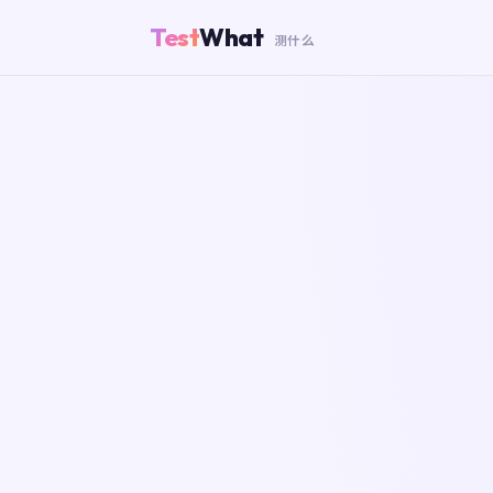
Test
What
测什么