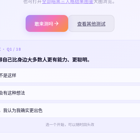
也可打开
全部暗黑三人格结果图鉴
大图浏览。
敢来测吗
查看其他测试
 Q1 / 18
得自己比身边大多数人更有能力、更聪明。
不是这样
会有这种想法
，我认为我确实更出色
选一个开始，可以随时回头改