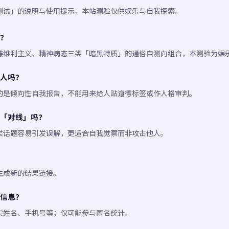
测试」的说明与使用提示。本站测验仅供娱乐与自我探索。
？
雅维利主义、精神病态三类「暗黑特质」的通俗自测向组合，本测验为娱
人吗？
的是倾向性自我报告，不能用来给人贴道德标签或作人格审判。
「对线」吗？
类话题容易引发误解，更适合自我觉察而非攻击他人。
生成新的结果链接。
信息？
实姓名、手机号等；仅可能参与匿名统计。