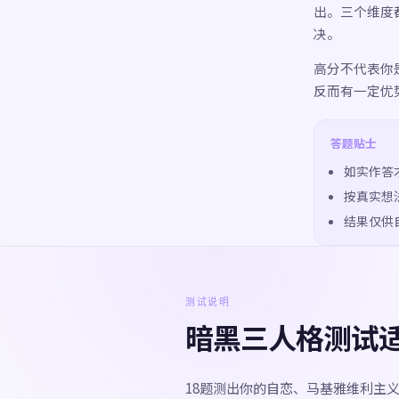
出。三个维度
决。
高分不代表你
反而有一定优
答题贴士
如实作答
按真实想
结果仅供
测试说明
暗黑三人格测试
18题测出你的自恋、马基雅维利主