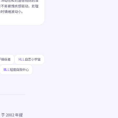
、冲动性和对道德规则的漠
者不易被愧疚感驱动，处理
险时情绪波动小。
HLL
子操纵者
自恋小宇宙
MLL
轻度自我中心
 2002 年提