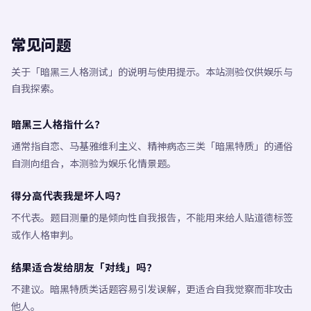
常见问题
关于「暗黑三人格测试」的说明与使用提示。本站测验仅供娱乐与
自我探索。
暗黑三人格指什么？
通常指自恋、马基雅维利主义、精神病态三类「暗黑特质」的通俗
自测向组合，本测验为娱乐化情景题。
得分高代表我是坏人吗？
不代表。题目测量的是倾向性自我报告，不能用来给人贴道德标签
或作人格审判。
结果适合发给朋友「对线」吗？
不建议。暗黑特质类话题容易引发误解，更适合自我觉察而非攻击
他人。