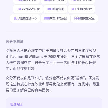
HML
HMH
MLH
权力游戏玩家
暗黑领袖
安静的危险
MLL
MMM
HHH
轻度自我中心
灰色地带居民
暗黑三冠王
关于本测试
暗黑三人格是心理学中用于测量反社会倾向的三维度模型，
由 Paulhus 和 Williams 于 2002 年提出。三个维度都在正常
人群中普遍存在，只是程度不同——它们描述的是心理倾
向，而非道德判决。
高分不代表你是"坏人"，低分也不代表你更"善良"。研究发
现这些特质在特定职业和领导岗位上反而有一定优势。最重
要的是了解自己的真实面貌。
答题贴士