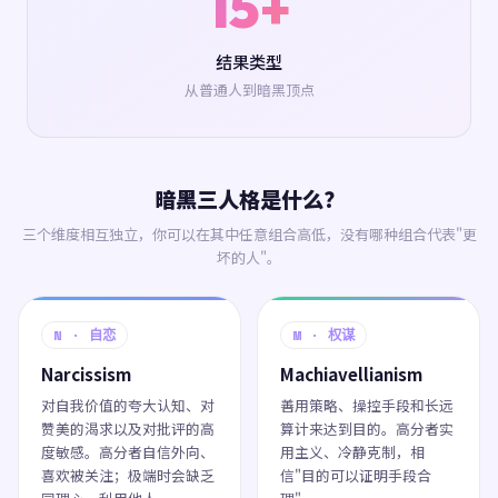
15+
结果类型
从普通人到暗黑顶点
暗黑三人格是什么？
三个维度相互独立，你可以在其中任意组合高低，没有哪种组合代表"更
坏的人"。
N · 自恋
M · 权谋
Narcissism
Machiavellianism
对自我价值的夸大认知、对
善用策略、操控手段和长远
赞美的渴求以及对批评的高
算计来达到目的。高分者实
度敏感。高分者自信外向、
用主义、冷静克制，相
喜欢被关注；极端时会缺乏
信"目的可以证明手段合