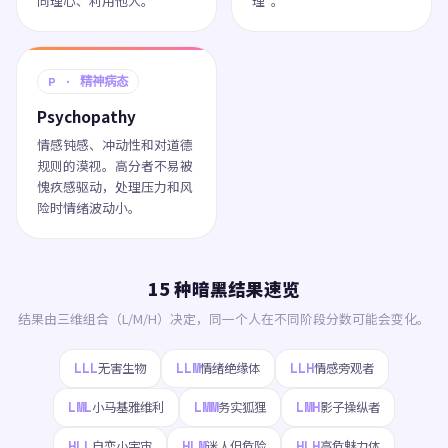
同理心、利用他人。
理"。
P · 精神病态
Psychopathy
情感钝感、冲动性和对道德
规则的漠视。高分者不易被
愧疚感驱动，处理压力和风
险时情绪波动小。
15 种暗黑结果速览
结果由三维组合（L/M/H）决定，同一个人在不同阶段分数可能会变化。
LLL
LLM
LLH
无害生物
情绪绝缘体
情感旁观者
LML
LMM
LMH
小马基雅维利
务实狐狸
影子操纵者
HLL
HLM
HLH
自恋小宇宙
迷人但危险
高危魅力体