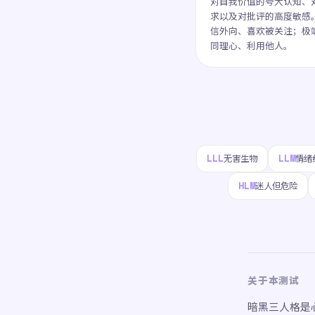
对自我价值的夸大认知、
求以及对批评的高度敏感
信外向、喜欢被关注；极
同理心、利用他人。
LLL
LLM
无害生物
情绪
HLM
迷人但危险
关于本测试
暗黑三人格是心理