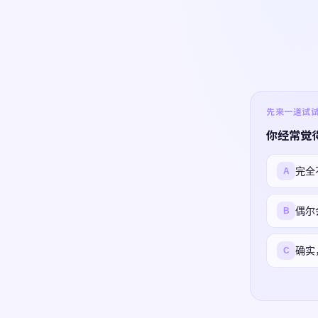
先来一道试试 ·
你经常觉
完全
A
偶尔
B
确实
C