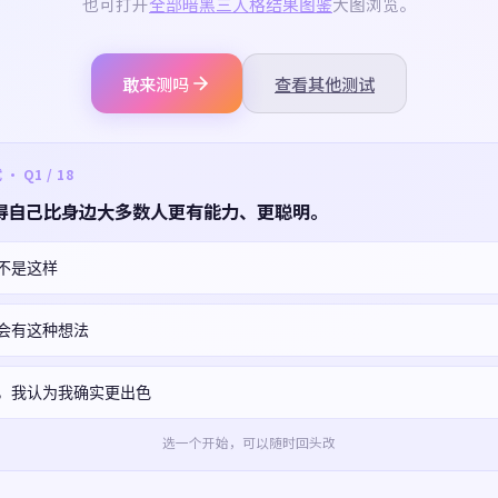
也可打开
全部暗黑三人格结果图鉴
大图浏览。
敢来测吗
查看其他测试
 Q1 / 18
得自己比身边大多数人更有能力、更聪明。
不是这样
会有这种想法
，我认为我确实更出色
选一个开始，可以随时回头改