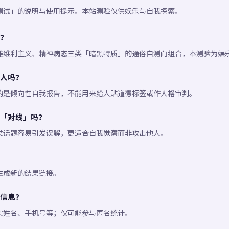
测试」的说明与使用提示。本站测验仅供娱乐与自我探索。
？
雅维利主义、精神病态三类「暗黑特质」的通俗自测向组合，本测验为娱
人吗？
的是倾向性自我报告，不能用来给人贴道德标签或作人格审判。
「对线」吗？
类话题容易引发误解，更适合自我觉察而非攻击他人。
生成新的结果链接。
信息？
实姓名、手机号等；仅可能参与匿名统计。