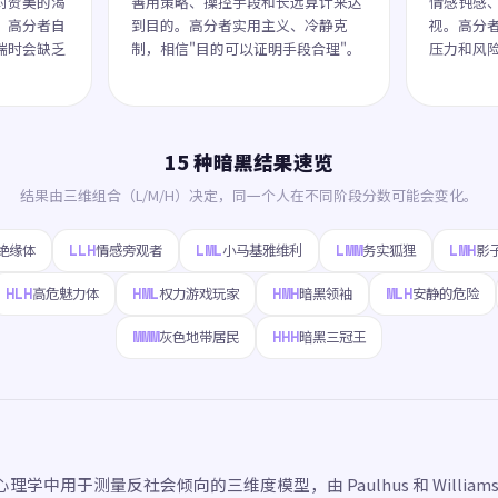
对赞美的渴
善用策略、操控手段和长远算计来达
情感钝感
。高分者自
到目的。高分者实用主义、冷静克
视。高分
端时会缺乏
制，相信"目的可以证明手段合理"。
压力和风
15 种暗黑结果速览
结果由三维组合（L/M/H）决定，同一个人在不同阶段分数可能会变化。
LLH
LML
LMM
LMH
绝缘体
情感旁观者
小马基雅维利
务实狐狸
影
HLH
HML
HMH
MLH
高危魅力体
权力游戏玩家
暗黑领袖
安静的危险
MMM
HHH
灰色地带居民
暗黑三冠王
学中用于测量反社会倾向的三维度模型，由 Paulhus 和 Williams 于