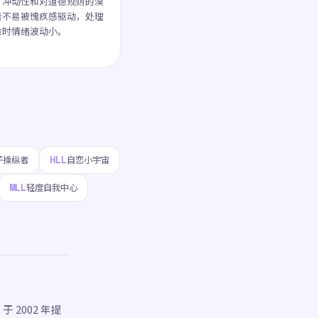
、冲动性和对道德规则的漠
者不易被愧疚感驱动，处理
险时情绪波动小。
HLL
子操纵者
自恋小宇宙
MLL
轻度自我中心
 2002 年提