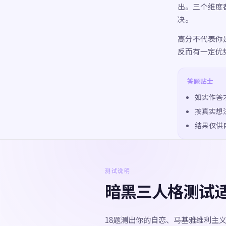
出。三个维度
决。
高分不代表你
反而有一定优
答题贴士
如实作答
按真实想
结果仅供
测试说明
暗黑三人格测试
18题测出你的自恋、马基雅维利主