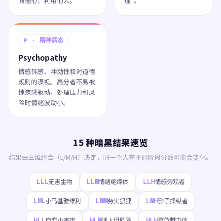
同理心、利用他人。
理"。
P · 精神病态
Psychopathy
情感钝感、冲动性和对道德
规则的漠视。高分者不易被
愧疚感驱动，处理压力和风
险时情绪波动小。
15 种暗黑结果速览
结果由三维组合（L/M/H）决定，同一个人在不同阶段分数可能会变化。
LLL
LLM
LLH
无害生物
情绪绝缘体
情感旁观者
LML
LMM
LMH
小马基雅维利
务实狐狸
影子操纵者
HLL
HLM
HLH
自恋小宇宙
迷人但危险
高危魅力体