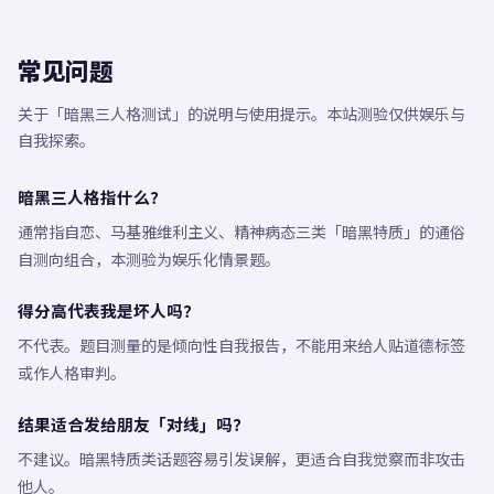
常见问题
关于「暗黑三人格测试」的说明与使用提示。本站测验仅供娱乐与
自我探索。
暗黑三人格指什么？
通常指自恋、马基雅维利主义、精神病态三类「暗黑特质」的通俗
自测向组合，本测验为娱乐化情景题。
得分高代表我是坏人吗？
不代表。题目测量的是倾向性自我报告，不能用来给人贴道德标签
或作人格审判。
结果适合发给朋友「对线」吗？
不建议。暗黑特质类话题容易引发误解，更适合自我觉察而非攻击
他人。