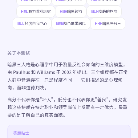
HML
HMH
MLH
权力游戏玩家
暗黑领袖
安静的危险
MLL
MMM
HHH
轻度自我中心
灰色地带居民
暗黑三冠王
关于本测试
暗黑三人格是心理学中用于测量反社会倾向的三维度模型，
由 Paulhus 和 Williams 于 2002 年提出。三个维度都在正常
人群中普遍存在，只是程度不同——它们描述的是心理倾
向，而非道德判决。
高分不代表你是"坏人"，低分也不代表你更"善良"。研究发
现这些特质在特定职业和领导岗位上反而有一定优势。最重
要的是了解自己的真实面貌。
答题贴士