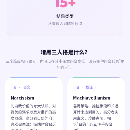
15+
结果类型
从普通人到暗黑顶点
暗黑三人格是什么？
三个维度相互独立，你可以在其中任意组合高低，没有哪种组合代表"更
坏的人"。
N · 自恋
M · 权谋
Narcissism
Machiavellianism
对自我价值的夸大认知、对
善用策略、操控手段和长远
赞美的渴求以及对批评的高
算计来达到目的。高分者实
度敏感。高分者自信外向、
用主义、冷静克制，相
喜欢被关注；极端时会缺乏
信"目的可以证明手段合