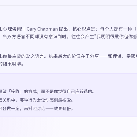
心理咨询师 Gary Chapman 提出，核心观点是：每个人都有一种
"，当双方语言不同却没有意识到时，往往会产生"我明明很爱你但你感
出你最主要的爱之语言。结果最大的价值在于分享——和伴侣、亲密
的结果聊聊。
渴望「接收」的方式，而不是你觉得自己应该选的。
密关系中，哪种行为会让你感到最被爱。
侣各做一遍，再对照讨论——效果翻倍。