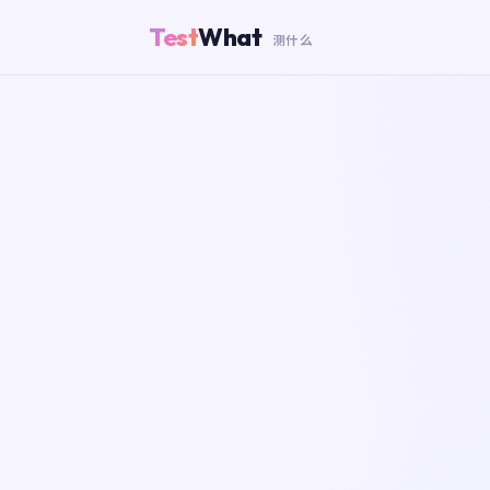
Test
What
测什么