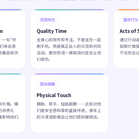
优质时光
服务行为
on
Quality Time
Acts of 
—一句"你
全身心的陪伴和专注。不是坐在一起
通过行动
他们来说意
刷手机，而是真正投入的交流和共同
如帮忙做
也最容易伤
活动。被忽视或一再取消约定会让他
不兑现会
们受伤。
肢体接触
Physical Touch
非价格。精
拥抱、牵手、轻拍肩膀——这些对他
的昂贵礼
们是安全感和爱的直接传递。身体上
著影响他们
的冷漠或拒绝会让他们感到被疏远。