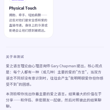
Physical Touch
拥抱、牵手、轻拍肩膀——
这些对他们是安全感和爱的
直接传递。身体上的冷漠或
拒绝会让他们感到被疏远。
关于本测试
爱之语言理论由心理咨询师 Gary Chapman 提出，核心观点
是：每个人都有一种（或几种）主要的爱的"方言"，当双方
语言不同却没有意识到时，往往会产生"我明明很爱你但你感
受不到"的困惑。
本测验帮你找出你最主要的爱之语言。结果最大的价值在于
分享——和伴侣、亲密朋友一起做，然后对照彼此的结果聊
聊。