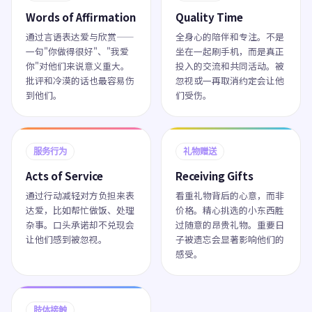
Words of Affirmation
Quality Time
通过言语表达爱与欣赏——
全身心的陪伴和专注。不是
一句"你做得很好"、"我爱
坐在一起刷手机，而是真正
你"对他们来说意义重大。
投入的交流和共同活动。被
批评和冷漠的话也最容易伤
忽视或一再取消约定会让他
到他们。
们受伤。
服务行为
礼物赠送
Acts of Service
Receiving Gifts
通过行动减轻对方负担来表
看重礼物背后的心意，而非
达爱，比如帮忙做饭、处理
价格。精心挑选的小东西胜
杂事。口头承诺却不兑现会
过随意的昂贵礼物。重要日
让他们感到被忽视。
子被遗忘会显著影响他们的
感受。
肢体接触