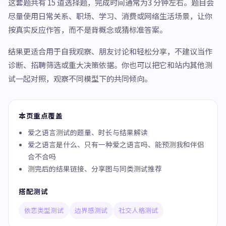
这套题共有 15 道选择题，完成时间通常为3 分钟左右。题目会
尽量使用日常关系、职场、学习、消费或网络生活场景，让你
按真实反应作答，而不是背概念或猜标准答案。
结果更适合用于自我观察、朋友讨论和轻松分享，不建议当作
诊断、招聘筛选或重大决策依据。你也可以把它和站内其他测
试一起对照，观察不同模型下的共同倾向。
本页重点覆盖
爱之语言测试的题量、时长与结果解读
爱之语言是什么、只有一种爱之语言吗、能预测我和伴侣
合不合吗
测完后的结果链接、分享图与同类测试推荐
搭配测试
依恋类型测试
边界感测试
社交人格测试