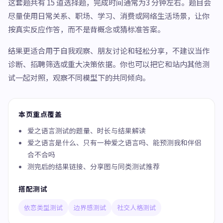
这套题共有 15 道选择题，完成时间通常为3 分钟左右。题目会
尽量使用日常关系、职场、学习、消费或网络生活场景，让你
按真实反应作答，而不是背概念或猜标准答案。
结果更适合用于自我观察、朋友讨论和轻松分享，不建议当作
诊断、招聘筛选或重大决策依据。你也可以把它和站内其他测
试一起对照，观察不同模型下的共同倾向。
本页重点覆盖
爱之语言测试的题量、时长与结果解读
爱之语言是什么、只有一种爱之语言吗、能预测我和伴侣
合不合吗
测完后的结果链接、分享图与同类测试推荐
搭配测试
依恋类型测试
边界感测试
社交人格测试