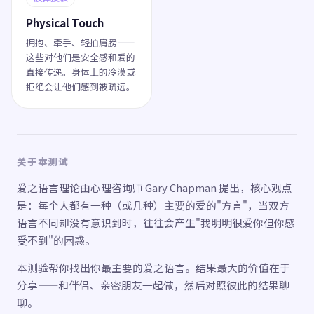
Physical Touch
拥抱、牵手、轻拍肩膀——
这些对他们是安全感和爱的
直接传递。身体上的冷漠或
拒绝会让他们感到被疏远。
关于本测试
爱之语言理论由心理咨询师 Gary Chapman 提出，核心观点
是：每个人都有一种（或几种）主要的爱的"方言"，当双方
语言不同却没有意识到时，往往会产生"我明明很爱你但你感
受不到"的困惑。
本测验帮你找出你最主要的爱之语言。结果最大的价值在于
分享——和伴侣、亲密朋友一起做，然后对照彼此的结果聊
聊。