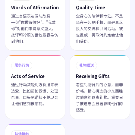
Words of Affirmation
Quality Time
通过言语表达爱与欣赏——
全身心的陪伴和专注。不是
一句"你做得很好"、"我爱
坐在一起刷手机，而是真正
你"对他们来说意义重大。
投入的交流和共同活动。被
批评和冷漠的话也最容易伤
忽视或一再取消约定会让他
到他们。
们受伤。
服务行为
礼物赠送
Acts of Service
Receiving Gifts
通过行动减轻对方负担来表
看重礼物背后的心意，而非
达爱，比如帮忙做饭、处理
价格。精心挑选的小东西胜
杂事。口头承诺却不兑现会
过随意的昂贵礼物。重要日
让他们感到被忽视。
子被遗忘会显著影响他们的
感受。
肢体接触