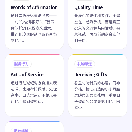
Words of Affirmation
Quality Time
通过言语表达爱与欣赏——
全身心的陪伴和专注。不是
一句"你做得很好"、"我爱
坐在一起刷手机，而是真正
你"对他们来说意义重大。
投入的交流和共同活动。被
批评和冷漠的话也最容易伤
忽视或一再取消约定会让他
到他们。
们受伤。
服务行为
礼物赠送
Acts of Service
Receiving Gifts
通过行动减轻对方负担来表
看重礼物背后的心意，而非
达爱，比如帮忙做饭、处理
价格。精心挑选的小东西胜
杂事。口头承诺却不兑现会
过随意的昂贵礼物。重要日
让他们感到被忽视。
子被遗忘会显著影响他们的
感受。
肢体接触