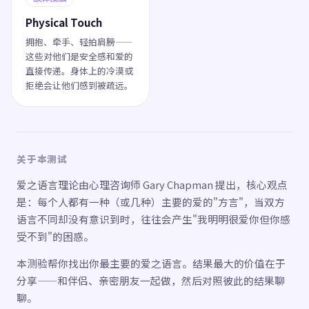
Physical Touch
拥抱、牵手、轻拍肩膀——
这些对他们是安全感和爱的
直接传递。身体上的冷漠或
拒绝会让他们感到被疏远。
关于本测试
爱之语言理论由心理咨询师 Gary Chapman 提出，核心观点
是：每个人都有一种（或几种）主要的爱的"方言"，当双方
语言不同却没有意识到时，往往会产生"我明明很爱你但你感
受不到"的困惑。
本测验帮你找出你最主要的爱之语言。结果最大的价值在于
分享——和伴侣、亲密朋友一起做，然后对照彼此的结果聊
聊。