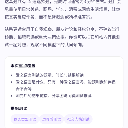
这套题共有 15 道选择题，完成时间通常为3 分钟左右。题目会
尽量使用日常关系、职场、学习、消费或网络生活场景，让你
按真实反应作答，而不是背概念或猜标准答案。
结果更适合用于自我观察、朋友讨论和轻松分享，不建议当作
诊断、招聘筛选或重大决策依据。你也可以把它和站内其他测
试一起对照，观察不同模型下的共同倾向。
本页重点覆盖
爱之语言测试的题量、时长与结果解读
爱之语言是什么、只有一种爱之语言吗、能预测我和伴侣
合不合吗
测完后的结果链接、分享图与同类测试推荐
搭配测试
依恋类型测试
边界感测试
社交人格测试