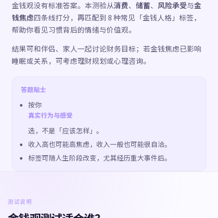
金钱观没有标准答案。本测验从
消费
、
储蓄
、
风险承受
与
金
钱焦虑
四条线打分，再匹配到 8 种常见「金钱人格」标签，
帮助你看见习惯背后的情绪与价值观。
结果可和伴侣、家人一起讨论财务目标；若金钱焦虑已影响
睡眠或关系，可考虑理财规划或心理咨询。
答题贴士
按你
真实行为与感受
选，不是「应该怎样」。
收入高也可能高焦虑，收入一般也可能很自洽。
标签可随人生阶段改变，尤其经历重大事件后。
测试说明