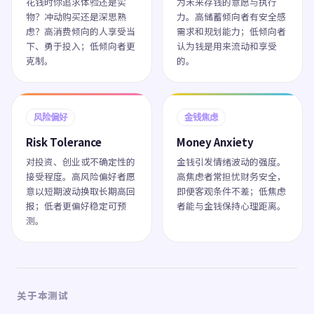
花钱时你追求体验还是实
为未来存钱的意愿与执行
物？冲动购买还是深思熟
力。高储蓄倾向者有安全感
虑？高消费倾向的人享受当
需求和规划能力；低倾向者
下、勇于投入；低倾向者更
认为钱是用来流动和享受
克制。
的。
风险偏好
金钱焦虑
Risk Tolerance
Money Anxiety
对投资、创业或不确定性的
金钱引发情绪波动的强度。
接受程度。高风险偏好者愿
高焦虑者常担忧财务安全，
意以短期波动换取长期高回
即便客观条件不差；低焦虑
报；低者更偏好稳定可预
者能与金钱保持心理距离。
测。
关于本测试