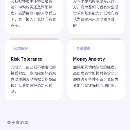
花钱时你追求体验还是实
为未来存钱的意愿与执行
物？冲动购买还是深思熟
力。高储蓄倾向者有安全感
虑？高消费倾向的人享受当
需求和规划能力；低倾向者
下、勇于投入；低倾向者更
认为钱是用来流动和享受
克制。
的。
风险偏好
金钱焦虑
Risk Tolerance
Money Anxiety
对投资、创业或不确定性的
金钱引发情绪波动的强度。
接受程度。高风险偏好者愿
高焦虑者常担忧财务安全，
意以短期波动换取长期高回
即便客观条件不差；低焦虑
报；低者更偏好稳定可预
者能与金钱保持心理距离。
测。
关于本测试