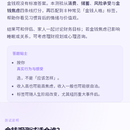
金钱观没有标准答案。本测验从
消费
、
储蓄
、
风险承受
与
金
钱焦虑
四条线打分，再匹配到 8 种常见「金钱人格」标签，
帮助你看见习惯背后的情绪与价值观。
结果可和伴侣、家人一起讨论财务目标；若金钱焦虑已影响
睡眠或关系，可考虑理财规划或心理咨询。
答题贴士
按你
真实行为与感受
选，不是「应该怎样」。
收入高也可能高焦虑，收入一般也可能很自洽。
标签可随人生阶段改变，尤其经历重大事件后。
测试说明