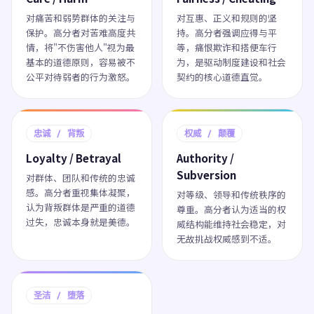
对痛苦和弱势群体的关注与
对互惠、正义和规则的坚
保护。高分者对苦难高度共
持。高分者强调应得与平
情，将"不伤害他人"视为最
等，痛恨欺诈和搭便车行
基本的道德原则，容易被不
为，是驱动制度建设和社会
公平对待弱者的行为激怒。
契约的核心道德直觉。
忠诚 / 背叛
权威 / 颠覆
Loyalty / Betrayal
Authority /
Subversion
对群体、团队和传统的忠诚
感。高分者重视集体凝聚，
对等级、领导和传统秩序的
认为背叛群体是严重的道德
尊重。高分者认为适当的权
过失，忠诚本身就是美德。
威结构能维持社会稳定，对
无故挑战权威感到不适。
圣洁 / 堕落