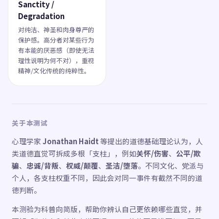
Sanctity /
Degradation
对纯洁、神圣和肉身尊严的
保护感。高分者对某些行为
有本能的厌恶感（即使无法
理性说明为何不对），重视
精神/文化传统的纯粹性。
关于本测试
心理学家
Jonathan Haidt
等提出的道德基础理论认为，人
类道德直觉可拆成多根「支柱」，例如
关怀/伤害
、
公平/欺
骗
、
忠诚/背叛
、
权威/颠覆
、
圣洁/堕落
。不同文化、党派与
个人，各支柱权重不同，因此会对同一事件有截然不同的道
德判断。
本测验为科普向简版，帮助你辨认自己更依赖哪些直觉，并