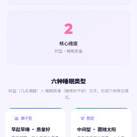
2
核心维度
时型·睡眠质量
六种睡眠类型
时型（几点清醒）× 睡眠质量（睡得好不好）交叉，形成六种常见模
式。
🦁 狮子型
🐻 熊型
早起早睡 · 质量好
中间型 · 跟随太阳