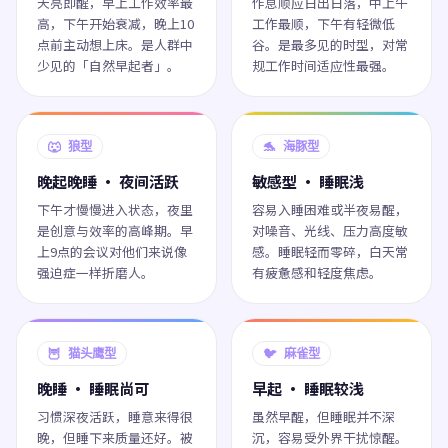
天亮即醒，早上工作效率最
作息顺应日出日落，中上午
高，下午开始衰减，晚上10
工作最顺，下午有轻微低
点前主动想上床。是人群中
谷。是最多见的时型，对常
少见的「自然早起者」。
规工作时间适应性最强。
🐺 狼型
🐬 海豚型
晚起晚睡 · 夜间活跃
敏感型 · 睡眠浅
下午才慢慢进入状态，夜里
容易入睡困难或半夜易醒，
是创意与效率的高峰期。早
对噪音、光线、压力高度敏
上9点的会议对他们来说像
感。睡眠轻而零碎，白天常
强迫症一样折磨人。
有疲惫感和轻度焦虑。
🦉 猫头鹰型
🐦 麻雀型
晚睡 · 睡眠尚可
早起 · 睡眠较浅
习惯深夜活跃，睡意来得很
虽然早醒，但睡眠并不深
晚，但睡下来质量还好。被
沉，容易受外界干扰惊醒。