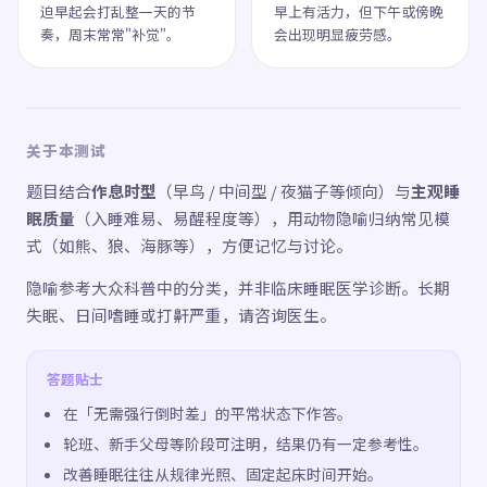
迫早起会打乱整一天的节
早上有活力，但下午或傍晚
奏，周末常常"补觉"。
会出现明显疲劳感。
关于本测试
题目结合
作息时型
（早鸟 / 中间型 / 夜猫子等倾向）与
主观睡
眠质量
（入睡难易、易醒程度等），用动物隐喻归纳常见模
式（如熊、狼、海豚等），方便记忆与讨论。
隐喻参考大众科普中的分类，并非临床睡眠医学诊断。长期
失眠、日间嗜睡或打鼾严重，请咨询医生。
答题贴士
在「无需强行倒时差」的平常状态下作答。
轮班、新手父母等阶段可注明，结果仍有一定参考性。
改善睡眠往往从规律光照、固定起床时间开始。