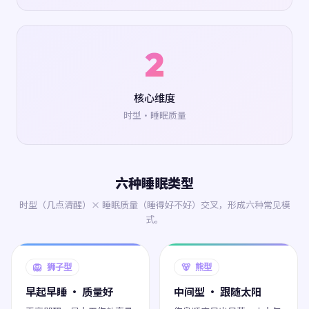
2
核心维度
时型·睡眠质量
六种睡眠类型
时型（几点清醒）× 睡眠质量（睡得好不好）交叉，形成六种常见模
式。
🦁 狮子型
🐻 熊型
早起早睡 · 质量好
中间型 · 跟随太阳