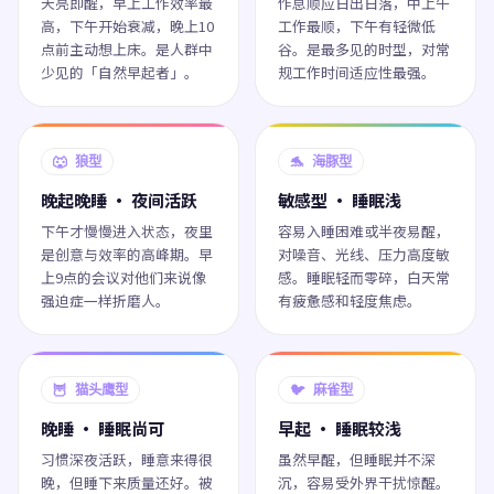
天亮即醒，早上工作效率最
作息顺应日出日落，中上午
高，下午开始衰减，晚上10
工作最顺，下午有轻微低
点前主动想上床。是人群中
谷。是最多见的时型，对常
少见的「自然早起者」。
规工作时间适应性最强。
🐺 狼型
🐬 海豚型
晚起晚睡 · 夜间活跃
敏感型 · 睡眠浅
下午才慢慢进入状态，夜里
容易入睡困难或半夜易醒，
是创意与效率的高峰期。早
对噪音、光线、压力高度敏
上9点的会议对他们来说像
感。睡眠轻而零碎，白天常
强迫症一样折磨人。
有疲惫感和轻度焦虑。
🦉 猫头鹰型
🐦 麻雀型
晚睡 · 睡眠尚可
早起 · 睡眠较浅
习惯深夜活跃，睡意来得很
虽然早醒，但睡眠并不深
晚，但睡下来质量还好。被
沉，容易受外界干扰惊醒。