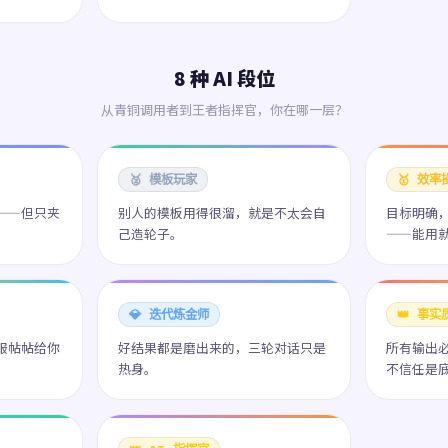
8 种 AI 段位
从青铜调用者到王者指挥官，你在哪一层？
🥈 模板玩家
🥇 效率
子——但只夹
别人的模板用得很溜，就是不太会自
目标明确
己造轮子。
——能用
💎 迭代炼金师
👑 事实
服服帖帖给你
好结果都是磨出来的，三轮对话只是
所有输出
热身。
不信任是