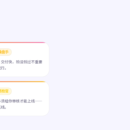
操盘手
，交付快，验没验过不重要
就行。
质检官
必须经你审核才能上线——
底线。