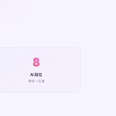
8
AI 段位
青铜→王者