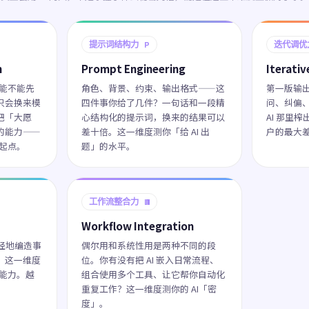
提示词结构力 P
迭代调优
n
Prompt Engineering
Iterati
你能不能先
角色、背景、约束、输出格式——这
第一版输
只会换来模
四件事你给了几件？一句话和一段精
问、纠偏
把「大愿
心结构化的提示词，换来的结果可以
AI 那里
的能力——
差十倍。这一维度测你「给 AI 出
户的最大
的起点。
题」的水平。
工作流整合力 W
Workflow Integration
正经地编造事
偶尔用和系统性用是两种不同的段
。这一维度
位。你有没有把 AI 嵌入日常流程、
的能力。越
组合使用多个工具、让它帮你自动化
重复工作？这一维度测你的 AI「密
度」。