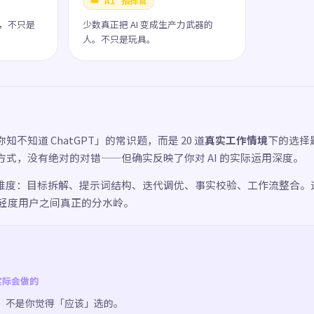
👑 AI 指挥官
阵，不只是
少数真正把 AI 变成生产力武器的
人。不只是玩具。
知不知道 ChatGPT」的常识题，而是 20 道
真实工作情境
下的选择
方式，没有绝对的对错——但确实反映了你对 AI 的实际运用深度。
 个维度：目标拆解、提示词结构、迭代调优、事实校验、工作流整合。
与轻度用户之间真正的分水岭。
实际会做的
，不是你觉得「应该」选的。