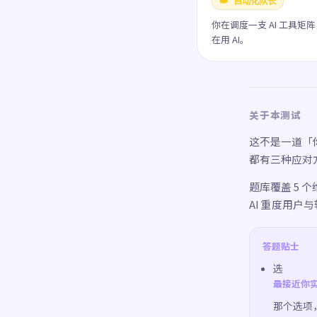
👑 自动化队长
你在调度一支 AI 工具矩
在用 AI。
关于本测试
这不是一道「你
都有三种应对
题库覆盖 5
AI 重度用户
答题贴士
选
最接近你
那个选项