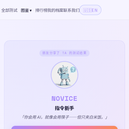
全部测试
图鉴 ▾
排行榜
我的档案
联系我们
🇺🇸
EN
朋友分享了 TA 的测试结果
NOVICE
指令新手
「你会用 AI，就像会用筷子——但只夹白米饭。」