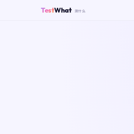
Test
What
测什么