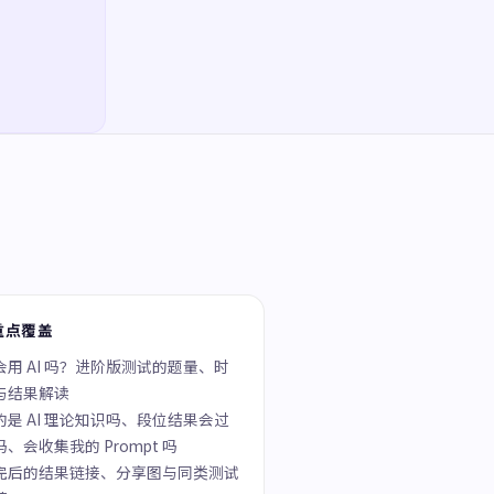
重点覆盖
会用 AI 吗？进阶版测试的题量、时
与结果解读
的是 AI 理论知识吗、段位结果会过
吗、会收集我的 Prompt 吗
完后的结果链接、分享图与同类测试