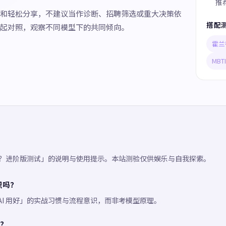
推
和轻松分享，不建议当作诊断、招聘筛选或重大决策依
搭配
起对照，观察不同模型下的共同倾向。
霍兰
MB
 吗？进阶版测试」的说明与使用提示。本站测验仅供娱乐与自我探索。
识吗？
AI 用好」的实战习惯与流程意识，而非考模型原理。
？