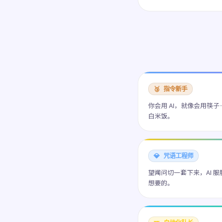
🥉 指令新手
你会用 AI，就像会用筷
白米饭。
💎 咒语工程师
望闻问切一套下来，AI 
想要的。