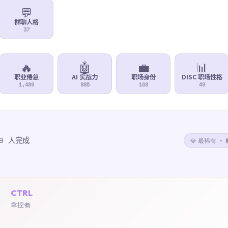
💬
群聊人格
37
🔥
🤖
💼
📊
职业倦怠
AI 实战力
职场身份
DISC 职场性格
1,489
885
168
49
19 人完成
💎 最稀有 ·
CTRL
拿捏者