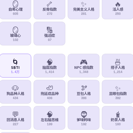
🪞
🦴
✨
🔥
自卑心理
反骨指数
完美主义人格
活人感
605
272
261
250
🪞
🔢
玻璃心
强迫症
102
97
🌀
🧠
🎮
🍜
SBTI
脑腐指数
NPC 感指数
搭子人格
1.4万
1,414
1,348
1,214
🐶
🦥
🫘
✨
狗品种人格
拖延症品种
豆包人格
显眼包指数
434
406
386
382
💬
🧠
🧔
🧋
回消息人格
左右脑思维
爹味妈味
奶茶人格
227
199
192
160