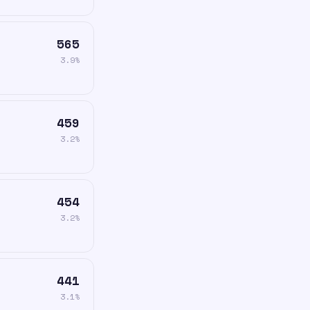
565
3.9%
459
3.2%
454
3.2%
441
3.1%