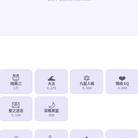
😈
🌊
🔯
❤️
暗黑三
大五
九型人格
情商 EQ
1万
6,273
5,504
4,945
💌
🌙
爱之语言
荣格原型
2,164
899
🍷
🍶
🔥
🧱