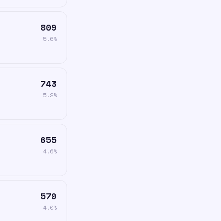
809
5.6%
743
5.2%
655
4.6%
579
4.0%