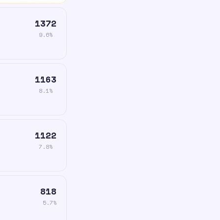
1372
9.6%
1163
8.1%
1122
7.8%
818
5.7%