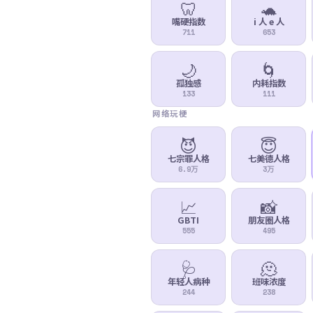
🦷
🐢
嘴硬指数
i 人 e 人
711
653
🌙
🌀
孤独感
内耗指数
133
111
网络玩梗
😈
😇
七宗罪人格
七美德人格
6.9万
3万
📈
📸
GBTI
朋友圈人格
555
495
🩺
🫠
年轻人病种
班味浓度
244
238