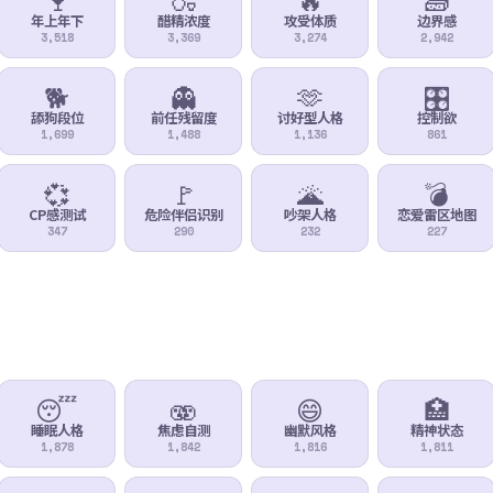
年上年下
醋精浓度
攻受体质
边界感
3,518
3,369
3,274
2,942
🐕
👻
🫶
🎛️
舔狗段位
前任残留度
讨好型人格
控制欲
1,699
1,488
1,136
861
💞
🚩
🌋
💣
CP感测试
危险伴侣识别
吵架人格
恋爱雷区地图
347
290
232
227
😴
🫨
😄
🏥
睡眠人格
焦虑自测
幽默风格
精神状态
1,878
1,842
1,816
1,811