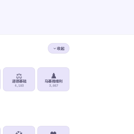
收起
⚖️
♟️
道德基础
马基雅维利
4,193
3,667
💞
🖤