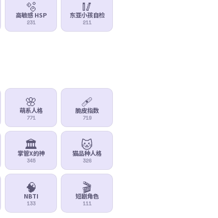
🫧
🥢
高敏感 HSP
东亚小孩自检
231
211
🌸
🩹
萌系人格
脆皮指数
771
719
🏛️
🐱
掌管X的神
猫品种人格
345
326
🧠
🎬
NBTI
短剧角色
133
111