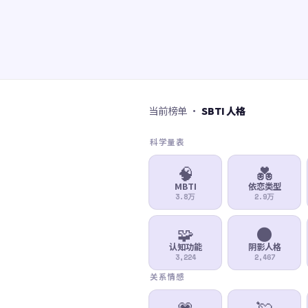
当前榜单 ·
SBTI 人格
科学量表
🧠
💑
MBTI
依恋类型
3.8万
2.9万
🧩
🌑
认知功能
阴影人格
3,224
2,467
关系情感
💗
💘