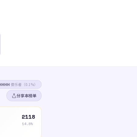
HHHH
傻乐者（0.1%）
分享本榜单
2118
14.8%