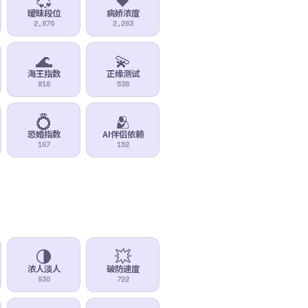
暧昧段位
病娇浓度
2,870
2,263
🌊
💫
海王指数
正缘测试
816
538
💍
🫂
恐婚指数
AI伴侣依赖
167
152
🌗
💥
浓人淡人
破防速度
930
722