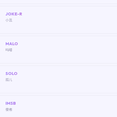
JOKE-R
小丑
MALO
吗喽
SOLO
孤儿
IMSB
傻者