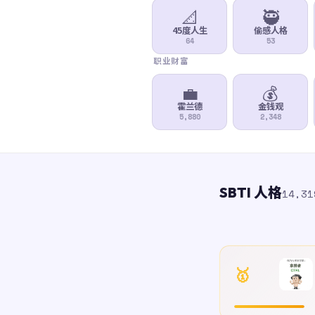
📐
🥷
45度人生
偷感人格
64
53
职业财富
💼
💰
霍兰德
金钱观
5,880
2,348
SBTI 人格
14,3
🥇