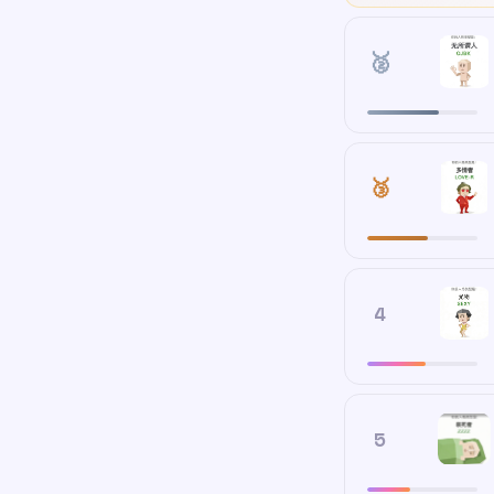
🥈
🥉
4
5