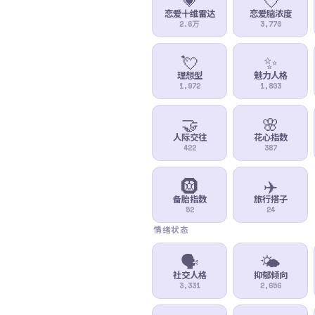
恋爱十维雷达
恋爱脑浓度
2.6万
3,770
💘
✨
理想型
魅力人格
1,972
1,803
🤝
🌸
人际交往
花心指数
422
387
🛞
✈️
备胎指数
旅行搭子
52
24
情绪状态
🗣️
🌤️
社交人格
抑郁倾向
3,331
2,656