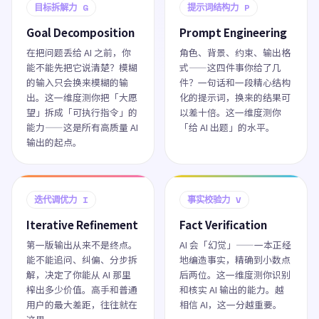
目标拆解力 G
提示词结构力 P
Goal Decomposition
Prompt Engineering
在把问题丢给 AI 之前，你
角色、背景、约束、输出格
能不能先把它说清楚？模糊
式——这四件事你给了几
的输入只会换来模糊的输
件？一句话和一段精心结构
出。这一维度测你把「大愿
化的提示词，换来的结果可
望」拆成「可执行指令」的
以差十倍。这一维度测你
能力——这是所有高质量 AI
「给 AI 出题」的水平。
输出的起点。
迭代调优力 I
事实校验力 V
Iterative Refinement
Fact Verification
第一版输出从来不是终点。
AI 会「幻觉」——一本正经
能不能追问、纠偏、分步拆
地编造事实，精确到小数点
解，决定了你能从 AI 那里
后两位。这一维度测你识别
榨出多少价值。高手和普通
和核实 AI 输出的能力。越
用户的最大差距，往往就在
相信 AI，这一分越重要。