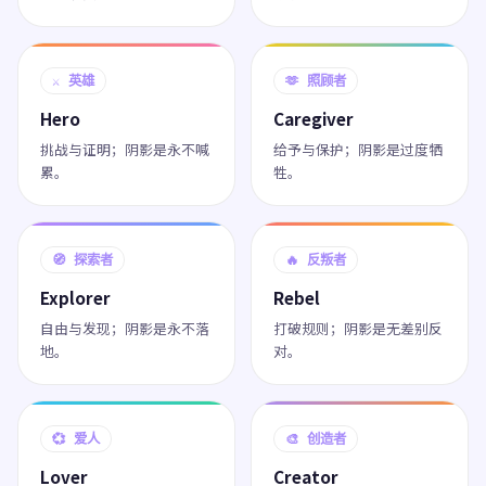
⚔️ 英雄
🫶 照顾者
Hero
Caregiver
挑战与证明；阴影是永不喊
给予与保护；阴影是过度牺
累。
牲。
🧭 探索者
🔥 反叛者
Explorer
Rebel
自由与发现；阴影是永不落
打破规则；阴影是无差别反
地。
对。
💞 爱人
🎨 创造者
Lover
Creator