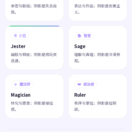
亲密与联结；阴影是失去自
表达与作品；阴影是完美主
我。
义。
🃏 小丑
📚 智者
Jester
Sage
幽默与释放；阴影是用玩笑
理解与真理；阴影是冷漠旁
逃避。
观。
✨ 魔法师
👑 统治者
Magician
Ruler
转化与愿景；阴影是操控
秩序与掌控；阴影是控制
感。
欲。