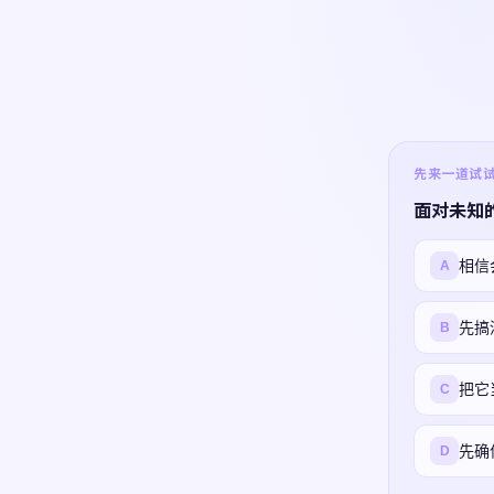
先来一道试试 ·
面对未知
相信
A
先搞
B
把它
C
先确
D