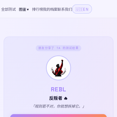
全部测试
图鉴 ▾
排行榜
我的档案
联系我们
🇺🇸
EN
朋友分享了 TA 的测试结果
REBL
反叛者 🔥
「规则若不对，你就想拆掉它。」