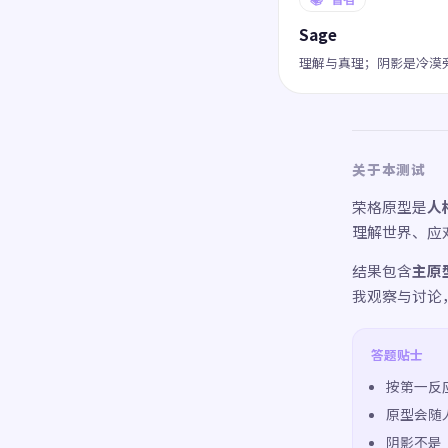
Sage
理解与真理；阴影是冷漠
关于本测试
荣格原型是
人
理解世界、应
结果包含
主原
我观察与讨论
答题贴士
按第一反
原型会随
阴影不是