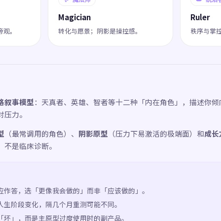
Magician
Ruler
旁观。
转化与愿景；阴影是操控感。
秩序与掌
格叙事模型
：天真者、英雄、智者等十二种「内在角色」，描述你倾
对压力。
型
（最常调用的角色）、
阴影原型
（压力下易激活的极端面）和
成长
，不是临床诊断。
应作答，选「更像我会做的」而非「应该做的」。
人生阶段变化，隔几个月重测可能不同。
「坏」，而是主原型过度使用时的副产品。