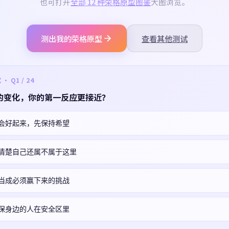
也可打开
全部 12 种荣格原型图鉴
大图浏览。
测出我的荣格原型
查看其他测试
 Q1 / 24
的变化，你的第一反应更接近？
会好起来，先保持希望
清楚自己还属不属于这里
当成必须赢下来的挑战
保身边的人在安全区里