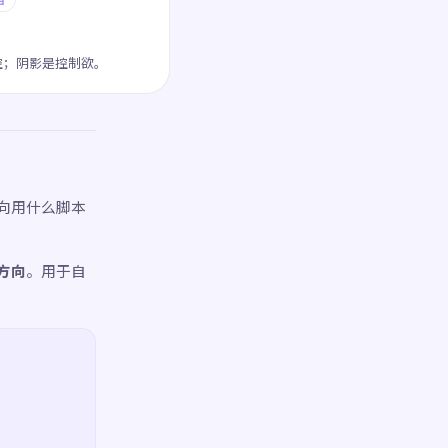
控；阴影是控制欲。
向用什么脚本
方向
。用于自