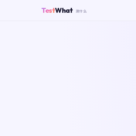
Test
What
测什么