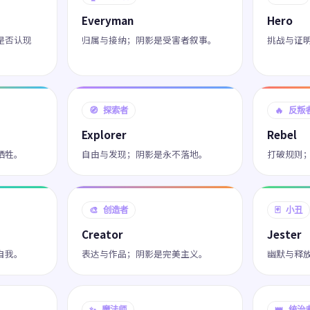
Everyman
Hero
是否认现
归属与接纳；阴影是受害者叙事。
挑战与证
🧭 探索者
🔥 反叛
Explorer
Rebel
牺牲。
自由与发现；阴影是永不落地。
打破规则
🎨 创造者
🃏 小丑
Creator
Jester
自我。
表达与作品；阴影是完美主义。
幽默与释
✨ 魔法师
👑 统治