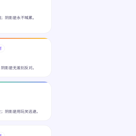
明；阴影是永不喊累。
者
；阴影是无差别反对。
放；阴影是用玩笑逃避。
者