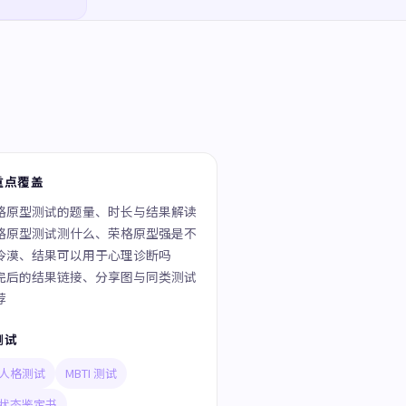
重点覆盖
格原型测试的题量、时长与结果解读
格原型测试测什么、荣格原型强是不
冷漠、结果可以用于心理诊断吗
完后的结果链接、分享图与同类测试
荐
测试
人格测试
MBTI 测试
状态鉴定书