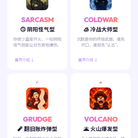
SARCASM
COLDWAR
🙃 阴阳怪气型
🧊 冷战大师型
你很少直接开火，一句阴阳
沉默是你的终极武器，谁先
怪气就能让对方原地爆炸。
开口，谁就先"认怂"。
展开介绍 ↓
展开介绍 ↓
🧨
🌋
GRUDGE
VOLCANO
🧨 翻旧账炸弹型
🌋 火山爆发型