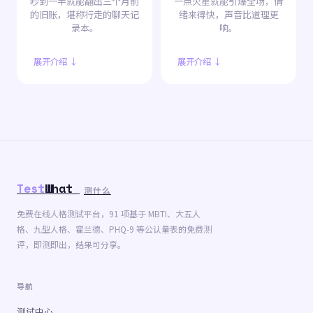
吵到一半就能翻出三个月前
一点火星就能引爆全场，情
的旧账，堪称行走的聊天记
绪来得快，声音比道理更
录本。
响。
展开介绍 ↓
展开介绍 ↓
Test
What
测什么
免费在线人格测试平台，91 项基于 MBTI、大五人
格、九型人格、霍兰德、PHQ-9 等公认量表的免费测
评，即测即出，结果可分享。
导航
测试中心