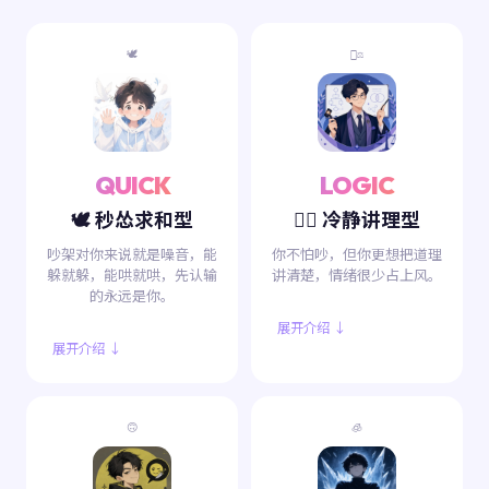
🕊️
🧑‍⚖️
QUICK
LOGIC
🕊️ 秒怂求和型
🧑‍⚖️ 冷静讲理型
吵架对你来说就是噪音，能
你不怕吵，但你更想把道理
躲就躲，能哄就哄，先认输
讲清楚，情绪很少占上风。
的永远是你。
展开介绍 ↓
展开介绍 ↓
🙃
🧊