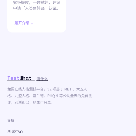
究极脆皮，一碰就碎，建议
申请「人类易碎品」认证。
展开介绍 ↓
Test
What
测什么
免费在线人格测试平台，92 项基于 MBTI、大五人
格、九型人格、霍兰德、PHQ-9 等公认量表的免费测
评，即测即出，结果可分享。
导航
测试中心