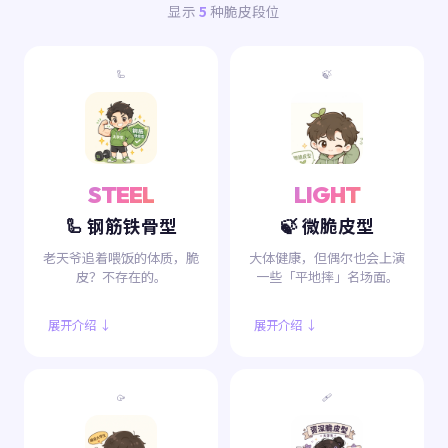
显示
5
种脆皮段位
🦾
🍃
STEEL
LIGHT
🦾 钢筋铁骨型
🍃 微脆皮型
老天爷追着喂饭的体质，脆
大体健康，但偶尔也会上演
皮？不存在的。
一些「平地摔」名场面。
展开介绍 ↓
展开介绍 ↓
🥠
🩹