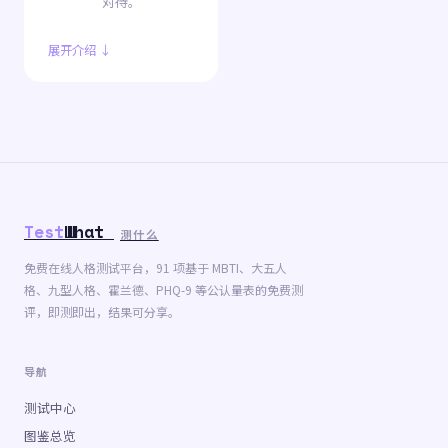
对待。
展开介绍 ↓
Test
What
测什么
免费在线人格测试平台，91 项基于 MBTI、大五人
格、九型人格、霍兰德、PHQ-9 等公认量表的免费测
评，即测即出，结果可分享。
导航
测试中心
图鉴总览