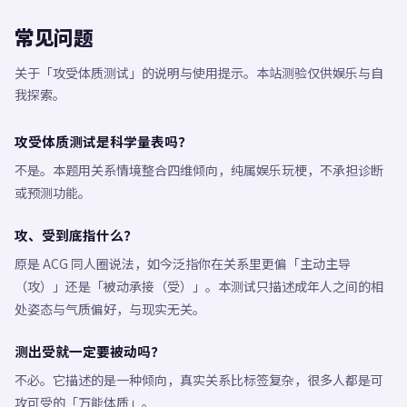
常见问题
关于「攻受体质测试」的说明与使用提示。本站测验仅供娱乐与自
我探索。
攻受体质测试是科学量表吗？
不是。本题用关系情境整合四维倾向，纯属娱乐玩梗，不承担诊断
或预测功能。
攻、受到底指什么？
原是 ACG 同人圈说法，如今泛指你在关系里更偏「主动主导
（攻）」还是「被动承接（受）」。本测试只描述成年人之间的相
处姿态与气质偏好，与现实无关。
测出受就一定要被动吗？
不必。它描述的是一种倾向，真实关系比标签复杂，很多人都是可
攻可受的「万能体质」。