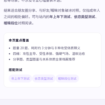
愈等场景，不涉及专业心理量表术语。
结果适合朋友圈分享、与好友/暧昧对象破冰对照，仅指成年人
之间的相处偏好。可与站内的
年上年下测试
、
依恋类型测试
、
暧昧段位
对照阅读。
本页重点覆盖
题量 20 题、耗时约 3 分钟与 8 种攻受体质释义
四维：攻性主导、受性承接、强硬气场、温软治愈
分享图、类型图鉴与关系体质全景档案推荐
搭配测试
年上年下测试
依恋类型测试
暧昧段位测试