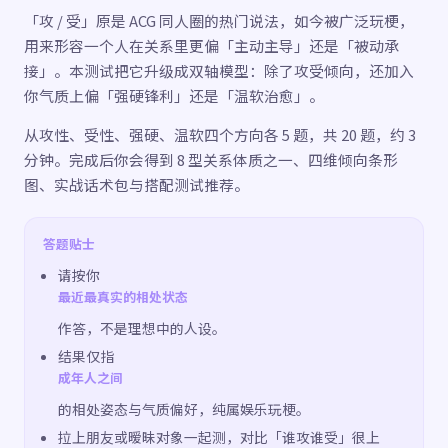
「攻 / 受」原是 ACG 同人圈的热门说法，如今被广泛玩梗，
用来形容一个人在关系里更偏「主动主导」还是「被动承
接」。本测试把它升级成双轴模型：除了攻受倾向，还加入
你气质上偏「强硬锋利」还是「温软治愈」。
从攻性、受性、强硬、温软四个方向各 5 题，共 20 题，约 3
分钟。完成后你会得到 8 型关系体质之一、四维倾向条形
图、实战话术包与搭配测试推荐。
答题贴士
请按你
最近最真实的相处状态
作答，不是理想中的人设。
结果仅指
成年人之间
的相处姿态与气质偏好，纯属娱乐玩梗。
拉上朋友或暧昧对象一起测，对比「谁攻谁受」很上