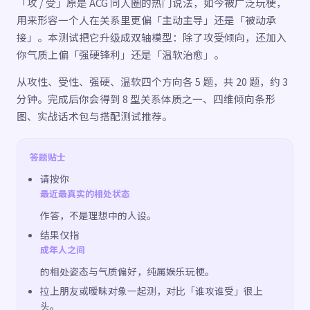
「攻 / 受」原是 ACG 同人圈的热门说法，如今被广泛玩梗，
用来形容一个人在关系里更偏「主动主导」还是「被动承
接」。本测试把它升级成双轴模型：除了攻受倾向，还加入
你气质上偏「强硬锋利」还是「温软治愈」。
从攻性、受性、强硬、温软四个方向各 5 题，共 20 题，约 3
分钟。完成后你会得到 8 型关系体质之一、四维倾向条形
图、实战话术包与搭配测试推荐。
答题贴士
请按你
最近最真实的相处状态
作答，不是理想中的人设。
结果仅指
成年人之间
的相处姿态与气质偏好，纯属娱乐玩梗。
拉上朋友或暧昧对象一起测，对比「谁攻谁受」很上
头。