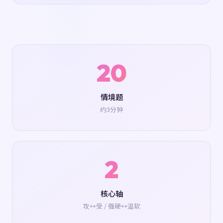
20
情境题
约3分钟
2
核心轴
攻↔受 / 强硬↔温软