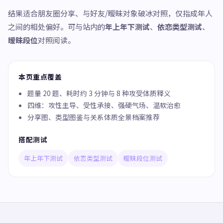
结果适合朋友圈分享、与好友/暧昧对象破冰对照，仅指成年人
之间的相处偏好。可与站内的
年上年下测试
、
依恋类型测试
、
暧昧段位
对照阅读。
本页重点覆盖
题量 20 题、耗时约 3 分钟与 8 种攻受体质释义
四维：攻性主导、受性承接、强硬气场、温软治愈
分享图、类型图鉴与关系体质全景档案推荐
搭配测试
年上年下测试
依恋类型测试
暧昧段位测试