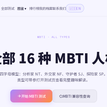
全部测试
图鉴 ▾
排行榜
我的档案
联系我们
🇺🇸
EN
MBTI · ALL TYPES
部 16 种 MBTI 
四字母模型：分析家 NT、外交家 NF、守护者 SJ、探险家 SP
类型可带参打开测试页查看完整趣味解读。
开始 MBTI 测试
💞
MBTI 兼容性查询