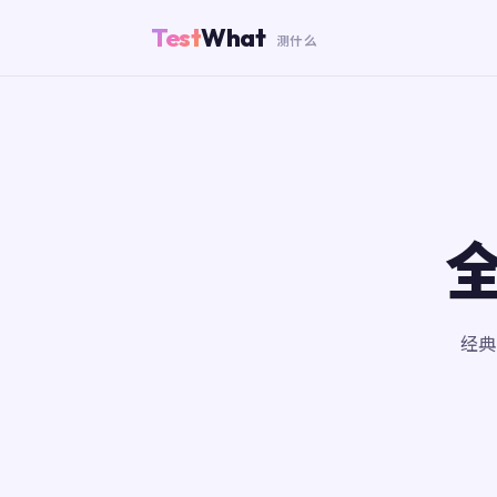
Test
What
测什么
全
经典