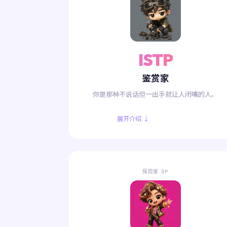
ISTP
鉴赏家
你是那种不说话但一出手就让人闭嘴的人。
展开介绍 ↓
探险家 SP