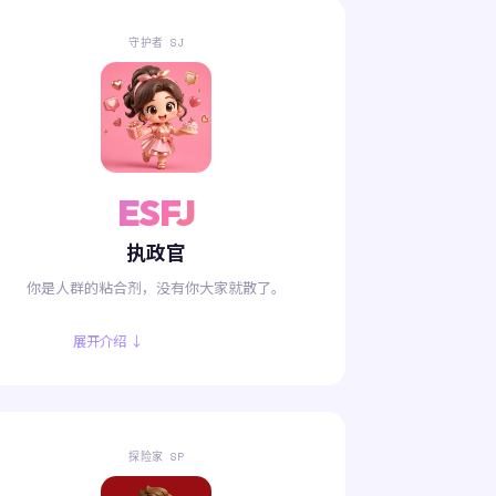
守护者 SJ
ESFJ
执政官
你是人群的粘合剂，没有你大家就散了。
展开介绍 ↓
探险家 SP