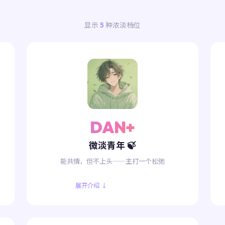
显示
5
种浓淡档位
DAN+
微淡青年 🍃
能共情，但不上头——主打一个松弛
展开介绍 ↓