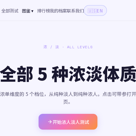
全部测试
图鉴 ▾
排行榜
我的档案
联系我们
🇺🇸
EN
浓 / 淡 · ALL LEVELS
全部 5 种浓淡体
浓单维度的 5 个档位，从纯种淡人到纯种浓人。点击可带参打
页。
开始浓人淡人测试