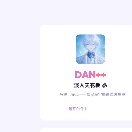
DAN++
淡人天花板 🧊
世界与我无瓜——情绪稳定得像没装电池
展开介绍 ↓