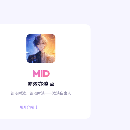
MID
亦浓亦淡 ⚖️
该浓时浓，该淡时淡——浓淡自由人
展开介绍 ↓