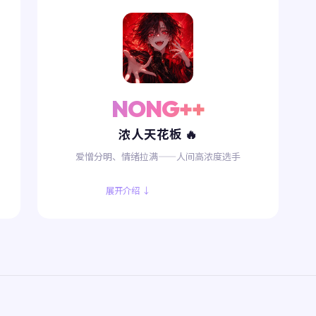
NONG++
浓人天花板 🔥
爱憎分明、情绪拉满——人间高浓度选手
展开介绍 ↓