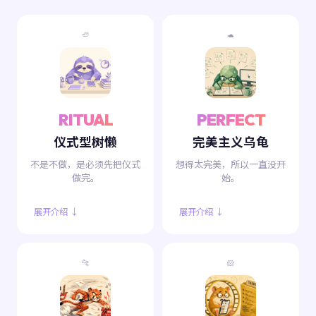
🦥
🐢
RITUAL
PERFECT
仪式型树懒
完美主义乌龟
不是不做，是必须先把仪式
想得太完美，所以一直没开
做完。
始。
展开介绍 ↓
展开介绍 ↓
🐆
🐹