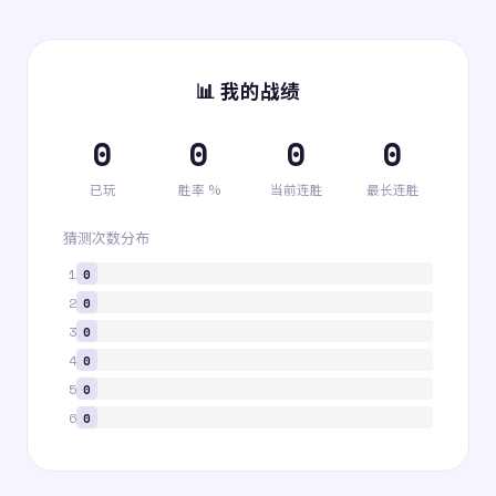
📊 我的战绩
0
0
0
0
已玩
胜率 %
当前连胜
最长连胜
猜测次数分布
1
0
2
0
3
0
4
0
5
0
6
0