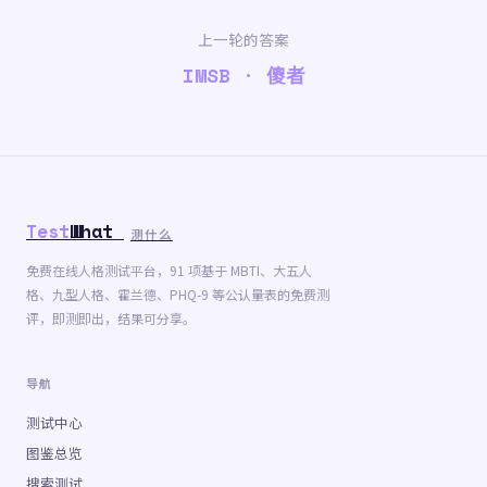
上一轮的答案
IMSB · 傻者
Test
What
测什么
免费在线人格测试平台，91 项基于 MBTI、大五人
格、九型人格、霍兰德、PHQ-9 等公认量表的免费测
评，即测即出，结果可分享。
导航
测试中心
图鉴总览
搜索测试