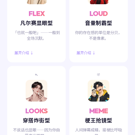
FLEX
LOUD
凡尔赛显眼型
音量制霸型
「也就一般吧」——一般到
你的存在感的单位是分贝，
全场沉默。
不是像素。
展开介绍 ↓
展开介绍 ↓
👠
🤣
LOOKS
MEME
穿搭炸街型
梗王抢镜型
不说话也显眼——因为你自
人间弹幕成精，接梗比呼吸