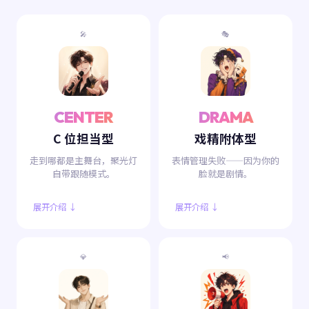
🎤
🎭
CENTER
DRAMA
C 位担当型
戏精附体型
走到哪都是主舞台，聚光灯
表情管理失败——因为你的
自带跟随模式。
脸就是剧情。
展开介绍 ↓
展开介绍 ↓
💎
📢