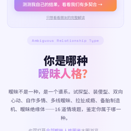
测测我自己的结果，看看我们有多契合 →
只想看看朋友的完整解读
Ambiguous Relationship Type
你是哪种
暧昧人格？
暧昧不是一种，是一个谱系。试探型、装傻型、双向
心动、自作多情、多线暧昧、拉扯成瘾、备胎制造
机、暧昧绝缘体——16 道情境题，鉴定你属于哪一
种。
也可打开
全部暧昧人格图鉴
大图浏览。