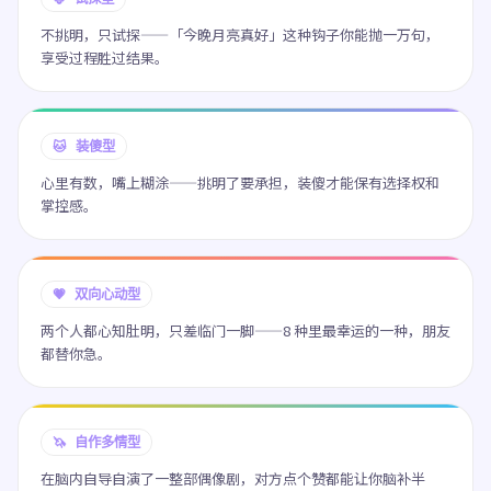
不挑明，只试探——「今晚月亮真好」这种钩子你能抛一万句，
享受过程胜过结果。
🐱 装傻型
心里有数，嘴上糊涂——挑明了要承担，装傻才能保有选择权和
掌控感。
💗 双向心动型
两个人都心知肚明，只差临门一脚——8 种里最幸运的一种，朋友
都替你急。
🦄 自作多情型
在脑内自导自演了一整部偶像剧，对方点个赞都能让你脑补半