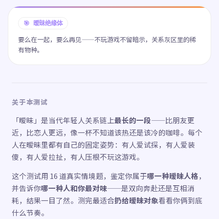
🎯 暧昧绝缘体
要么在一起，要么再见——不玩游戏不留暗示，关系灰区里的稀
有物种。
关于本测试
「暧昧」是当代年轻人关系链上
最长的一段
——比朋友更
近，比恋人更远，像一杯不知道该热还是该冷的咖啡。每个
人在暧昧里都有自己的固定姿势：有人爱试探，有人爱装
傻，有人爱拉扯，有人压根不玩这游戏。
这个测试用 16 道真实情境题，鉴定你属于
哪一种暧昧人格
，
并告诉你
哪一种人和你最对味
——是双向奔赴还是互相消
耗，结果一目了然。测完最适合
扔给暧昧对象
看看你俩到底
什么节奏。