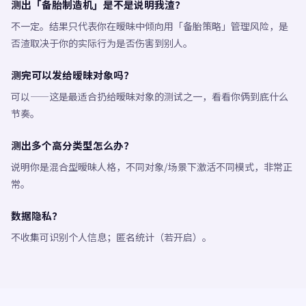
测出「备胎制造机」是不是说明我渣？
不一定。结果只代表你在暧昧中倾向用「备胎策略」管理风险，是
否渣取决于你的实际行为是否伤害到别人。
测完可以发给暧昧对象吗？
可以——这是最适合扔给暧昧对象的测试之一，看看你俩到底什么
节奏。
测出多个高分类型怎么办？
说明你是混合型暧昧人格，不同对象/场景下激活不同模式，非常正
常。
数据隐私？
不收集可识别个人信息；匿名统计（若开启）。