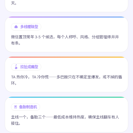
天。
🐙 多线暧昧型
微信置顶常年 3-5 个候选，每个人称呼、风格、分组管理得井井
有条。
🪀 拉扯成瘾型
TA 热你冷，TA 冷你慌——多巴胺只在不确定里爆发，戒不掉的循
环。
🃏 备胎制造机
主线一个，备胎三个——最低成本维持热度，确保主线翻车有人
接住。