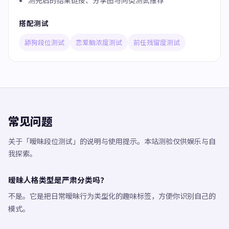
测完后的结果链接、分享图与同类测试推荐
搭配测试
舔狗段位测试
恋爱脑浓度测试
前任残留度测试
常见问题
关于「暧昧段位测试」的说明与使用提示。本站测验仅供娱乐与自
我探索。
暧昧人格类型是严肃分类吗？
不是。它是把日常暧昧行为类型化的趣味标签，方便你识别自己的
模式。