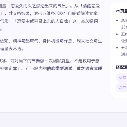
题测量「恋爱久而久之渗透出来的气质」。从「清醒恋爱
本页
」，共 6 档结果，附带五维条形图与自嘲式解读文案。
恋
气质」「恋爱中或容易上头的人自检」这一类关键词，
3
。
五
依赖、精神与起床气、身体机能与作息、周末社交与生
让
分
理量表术语。
测
破冰、或对当下的节奏做一次幽默复盘，不建议用于感
搭配
标签定罪」。可与站内的
依恋类型测试
、
爱之语言
或
睡
依恋
边界