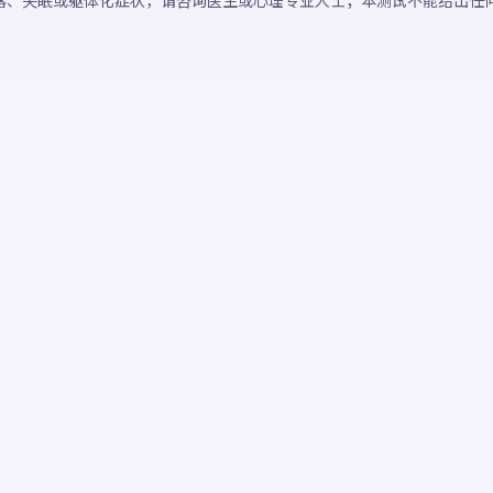
落、失眠或躯体化症状，请咨询医生或心理专业人士；本测试不能给出任