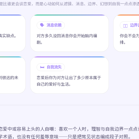
是比谁更会谈恋爱，而是心动如何从滤镜、消息、边界、幻想到自我一点点渗
🗣️ 消息依赖
😶‍🌫️ 边
真实缺点。
对方多久没回消息你会开始脑内编
你会不会为
剧。
排。
🛏️ 自我流失
到很远的未
恋爱后你为对方让出了多少原本属于
自己的爱好与生活。
恋爱中或容易上头的人自嘲：喜欢一个人时，理智与自我边界一点点
学术语，也没有任何羞辱意味——只是把常见状态编成段子对照。