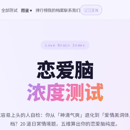
全部测试
图鉴 ▾
排行榜
我的档案
联系我们
🇺🇸
EN
Love Brain Index
恋爱脑
浓度测试
或容易上头的人自检：你从「神清气爽」退化到「爱情黑洞体
档？20 道日常情境题，五维算出你的恋爱脑纯度。