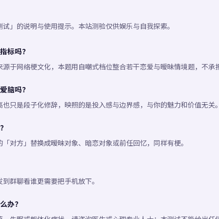
测试」的说明与使用提示。本站测验仅供娱乐与自我探索。
指标吗？
来源于网络梗文化，本题用自嘲式档位整合若干恋爱与暧昧情境题，不承
爱脑吗？
高也只是段子化修辞，映照的是投入感与边界感，与你的魅力和价值无关
？
的「对方」替换成暧昧对象、暗恋对象或前任回忆，同样有梗。
发到群聊看谁更需要把手机放下。
么办？