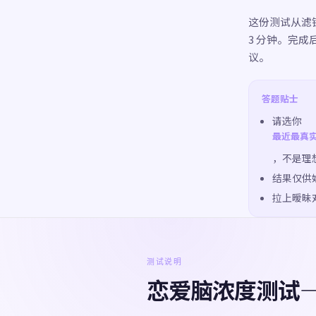
这份测试从滤镜
3 分钟。完
议。
答题贴士
请选你
最近最真
，不是理
结果仅供娱
拉上暧昧
测试说明
恋爱脑浓度测试