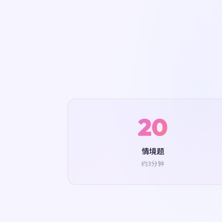
20
情境题
约3分钟