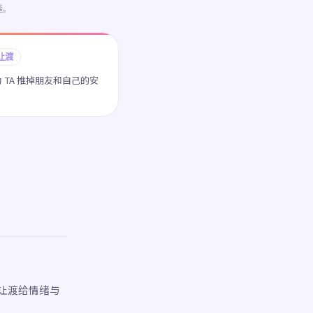
透。
界让渡
 TA 推掉朋友和自己的安
让渡给情绪与