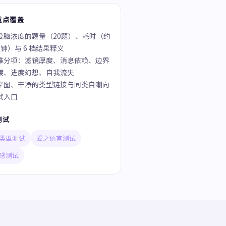
重点覆盖
爱脑浓度的题量（20题）、耗时（约
分钟）与 6 档结果释义
维分项：滤镜厚度、消息依赖、边界
渡、进度幻想、自我流失
享图、干净的类型链接与同类自嘲向
试入口
测试
类型测试
爱之语言测试
感测试