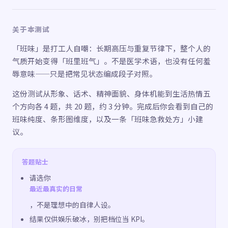
关于本测试
「班味」是打工人自嘲：长期高压与重复节律下，整个人的
气质开始变得「班里班气」。不是医学术语，也没有任何羞
辱意味——只是把常见状态编成段子对照。
这份测试从形象、话术、精神面貌、身体机能到生活热情五
个方向各 4 题，共 20 题，约 3 分钟。完成后你会看到自己的
班味纯度、条形图维度，以及一条「班味急救处方」小建
议。
答题贴士
请选你
最近最真实的日常
，不是理想中的自律人设。
结果仅供娱乐破冰，别把档位当 KPI。