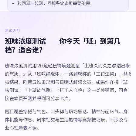
拉同事一起测，互相鉴定谁更需要年假。
测试说明
班味浓度测试——你今天「班」到第几
档？适合谁？
班味浓度测试用 20 道轻松情境题测量「上班久而久之渗透出来
的气质」。从「班味绝缘体」一路到戏称的「工位生物」，共 6
档结果，附带五维条形图与自嘲式解读文案。如果你在搜「班
味测试」「上班族气质」「打工人自检」这一类关键词，可直
接在本页开测并得到可分享卡片。
题目覆盖穿搭与气色、口头禅与职场黑话、精神与起床气、身
体机能与作息、周末社交与生活热情等高频梗场景，不涉及专
业心理量表术语。