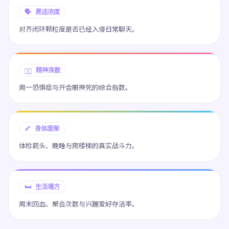
🗣️ 黑话浓度
对齐闭环颗粒度是否已经入侵日常聊天。
😶‍🌫️ 精神涣散
周一恐惧症与开会眼神死的综合指数。
🦴 身体废柴
体检箭头、晚睡与爬楼梯的真实战斗力。
🛏️ 生活塌方
周末回血、聚会次数与兴趣爱好存活率。