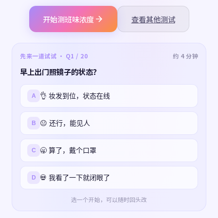
开始测班味浓度
查看其他测试
先来一道试试 · Q1 / 20
约 4 分钟
早上出门照镜子的状态？
👌 妆发到位，状态在线
A
😐 还行，能见人
B
🥱 算了，戴个口罩
C
💀 我看了一下就闭眼了
D
选一个开始，可以随时回头改