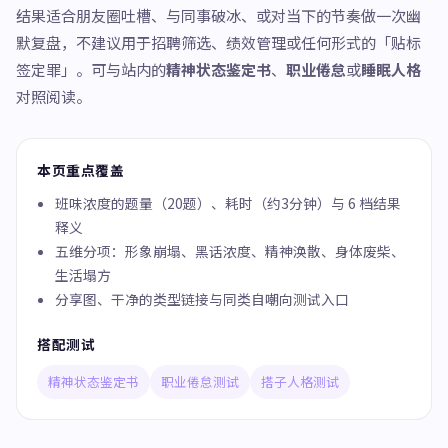
结果适合朋友圈吐槽、与同事破冰、或对当下的节奏做一次幽
默复盘，不建议用于招聘筛选、绩效管理或任何形式的「贴标
签定罪」。可与站内的
精神状态鉴定书
、
职业倦怠
或
睡眠人格
对照阅读。
本页重点覆盖
班味浓度的题量（20题）、耗时（约3分钟）与 6 档结果
释义
五维分项：形象崩塌、黑话浓度、精神涣散、身体废柴、
生活塌方
分享图、干净的类型链接与同类自嘲向测试入口
搭配测试
精神状态鉴定书
职业倦怠测试
搭子人格测试