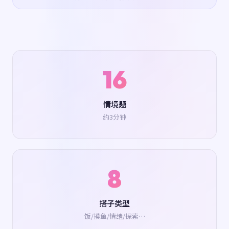
16
情境题
约3分钟
8
搭子类型
饭/摸鱼/情绪/探索…