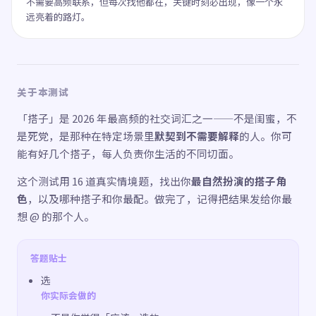
不需要高频联系，但每次找他都在，关键时刻必出现，像一个永
远亮着的路灯。
关于本测试
「搭子」是 2026 年最高频的社交词汇之一——不是闺蜜，不
是死党，是那种在特定场景里
默契到不需要解释
的人。你可
能有好几个搭子，每人负责你生活的不同切面。
这个测试用 16 道真实情境题，找出你
最自然扮演的搭子角
色
，以及哪种搭子和你最配。做完了，记得把结果发给你最
想 @ 的那个人。
答题贴士
选
你实际会做的