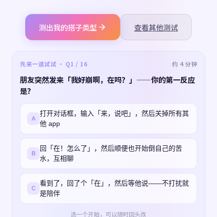
测出我的搭子类型
查看其他测试
先来一道试试 · Q1 / 16
约 4 分钟
朋友突然发来「我好崩啊，在吗？」——你的第一反应
是？
打开对话框，输入「来，说吧」，然后关掉所有其
A
他 app
回「在！怎么了」，然后顺便也开始倒自己的苦
B
水，互相聊
看到了，回了个「在」，然后等他说——不打扰就
C
是陪伴
选一个开始，可以随时回头改