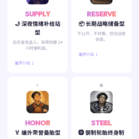
SUPPLY
RESERVE
🌙 深夜情绪补给站
📦 长期战略储备型
型
不公开、不对等，但也没放
你走。
白天查无此人，深夜你是 24
小时便利店。
展开介绍 ↓
展开介绍 ↓
🏅
🛞
HONOR
STEEL
🏅 编外荣誉备胎型
🛞 钢制轮胎终身制