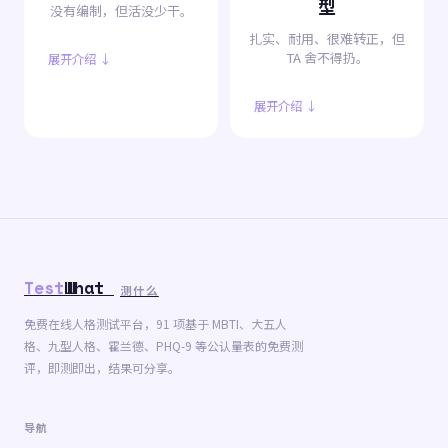
型
没有编制，但活没少干。
扎实、耐用、很难转正，但
TA 舍不得扔。
展开介绍 ↓
展开介绍 ↓
Test
What
测什么
免费在线人格测试平台，91 项基于 MBTI、大五人
格、九型人格、霍兰德、PHQ-9 等公认量表的免费测
评，即测即出，结果可分享。
导航