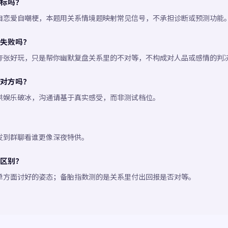
标吗？
自恋爱自嘲梗，本题用关系情境题映射常见信号，不承担诊断或预测功能
失败吗？
夸张好玩，只是帮你幽默复盘关系里的不对等，不构成对人品或感情的判
对方吗？
供娱乐破冰，沟通请基于真实感受，而非测试档位。
发到群聊看谁更像深夜特供。
区别？
单方面讨好的姿态；备胎指数测的是关系里付出回报是否对等。