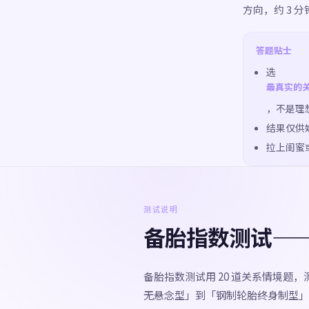
方向，约 3
答题贴士
选
最真实的
，不是理
结果仅供
拉上闺蜜
测试说明
备胎指数测试—
备胎指数测试用 20 道关系情境题
无悬念型」到「钢制轮胎终身制型」