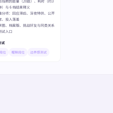
胎指数的题量（20题）、耗时（约3
钟）与 6 档结果释义
维分项：回应滞后、深夜特供、公开
席、投入落差
享图、档案版、挑战好友与同类关系
测试入口
测试
段位
暧昧段位
边界感测试