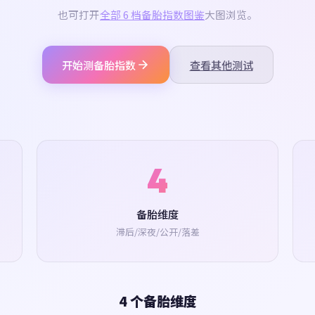
也可打开
全部 6 档备胎指数图鉴
大图浏览。
开始测备胎指数
查看其他测试
4
备胎维度
滞后/深夜/公开/落差
4 个备胎维度