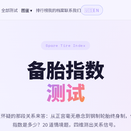
全部测试
图鉴 ▾
排行榜
我的档案
联系我们
🇺🇸
EN
Spare Tire Index
备胎指数
测试
正怀疑的那段关系来答：从正宫毫无悬念到钢制轮胎终身制，
指数是多少？20 道情境题，四维测出关系信号。