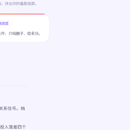
线，拼出你的备胎指数。
缺席度
公开、介绍圈子、给名分。
关系信号。档
、投入落差四个