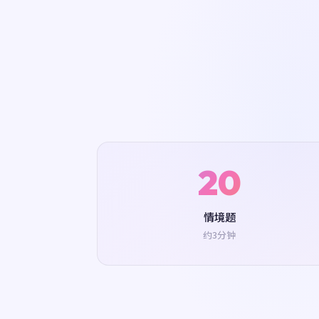
20
情境题
约3分钟