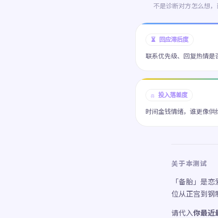
不是诊断对方怎么想，
⏳ 回应滞后度
联系优先级、回复热情是
⚖️ 投入落差度
时间金钱情绪，谁更像供
关于本测试
「备胎」是恋
位从正宫到钢
请代入
你最近