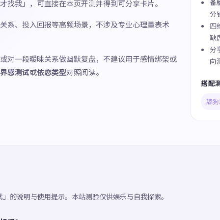
备
才找我」，可直接在本页开测并得到可分享卡片。
分
关系、投入回报等高频场景，不涉及专业心理量表术
四
缺
分
或对一段暧昧关系做幽默复盘，不建议用于感情绑架或
向
界感测试
或
依恋类型
对照阅读。
搭配
舔狗
试」的说明与使用提示。本站测验仅供娱乐与自我探索。