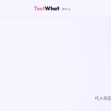
Test
What
测什么
代入你