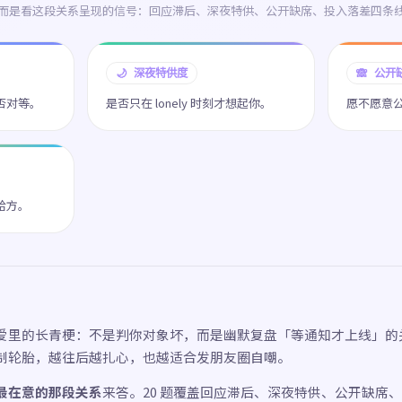
而是看这段关系呈现的信号：回应滞后、深夜特供、公开缺席、投入落差四条
🌙 深夜特供度
🙈 公开
否对等。
是否只在 lonely 时刻才想起你。
愿不愿意
给方。
爱里的长青梗：不是判你对象坏，而是幽默复盘「等通知才上线」的
制轮胎，越往后越扎心，也越适合发朋友圈自嘲。
最在意的那段关系
来答。20 题覆盖回应滞后、深夜特供、公开缺席