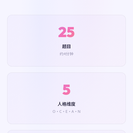
25
题目
约4分钟
5
人格维度
O·C·E·A·N