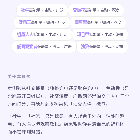
社牛
交际花
高能量·主动·广泛
高能量·主动·深度
暖场王
闺蜜型
高能量·被动·广泛
高能量·被动·深度
组局达人
知己型
低能量·主动·广泛
低能量·主动·深度
低调观察者
独狼
低能量·被动·广泛
低能量·被动·深度
关于本测试
本测验从
社交能量
（独处充电还是聚会充电）、
主动性
（是
否愿意开口组局）、
社交深度
（广撒网还是深交几人）三个
方向打分，再映射到 8 种常见「社交人格」标签。
「社牛」「社恐」只是标签：有人场合里外向、独处时耗
电；有人话少但观察敏锐。结果帮助你看清自己的舒适区，
而不是评判对错。