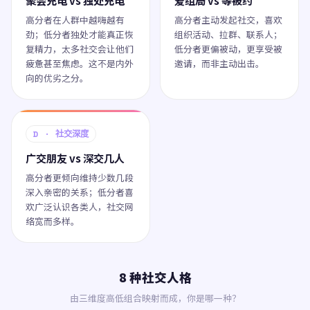
聚会充电 vs 独处充电
爱组局 vs 等被约
高分者在人群中越嗨越有
高分者主动发起社交，喜欢
劲；低分者独处才能真正恢
组织活动、拉群、联系人；
复精力，太多社交会让他们
低分者更偏被动，更享受被
疲惫甚至焦虑。这不是内外
邀请，而非主动出击。
向的优劣之分。
D · 社交深度
广交朋友 vs 深交几人
高分者更倾向维持少数几段
深入亲密的关系；低分者喜
欢广泛认识各类人，社交网
络宽而多样。
8 种社交人格
由三维度高低组合映射而成，你是哪一种？