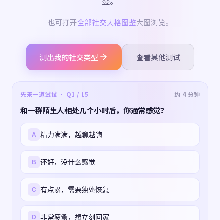
签。
也可打开
全部社交人格图鉴
大图浏览。
测出我的社交类型
查看其他测试
先来一道试试 · Q1 / 15
约 4 分钟
和一群陌生人相处几个小时后，你通常感觉？
精力满满，越聊越嗨
A
还好，没什么感觉
B
有点累，需要独处恢复
C
非常疲惫，想立刻回家
D