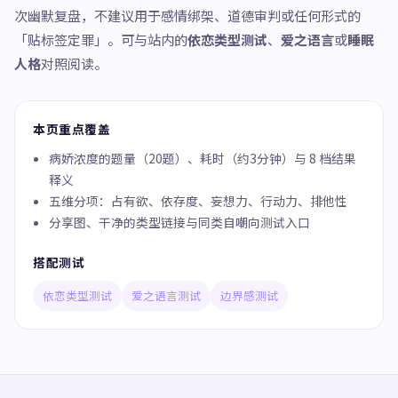
次幽默复盘，不建议用于感情绑架、道德审判或任何形式的
「贴标签定罪」。可与站内的
依恋类型测试
、
爱之语言
或
睡眠
人格
对照阅读。
本页重点覆盖
病娇浓度的题量（20题）、耗时（约3分钟）与 8 档结果
释义
五维分项：占有欲、依存度、妄想力、行动力、排他性
分享图、干净的类型链接与同类自嘲向测试入口
搭配测试
依恋类型测试
爱之语言测试
边界感测试