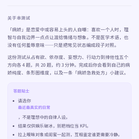
关于本测试
「病娇」是恋爱中或容易上头的人自嘲：喜欢一个人时，理
智与自我边界一点点让渡给情绪与想象。不是医学术语，也
没有任何羞辱意味——只是把常见状态编成段子对照。
这份测试从占有欲、依存度、妄想力、行动力到排他性五个
方向各 4 题，共 20 题，约 3 分钟。完成后你会看到自己的病
娇纯度、条形图维度，以及一条「病娇急救处方」小建议。
答题贴士
请选你
最近最真实的日常
，不是理想中的自律人设。
结果仅供娱乐破冰，别把档位当 KPI。
拉上暧昧对象或闺蜜一起测，互相鉴定谁更需要冷静。