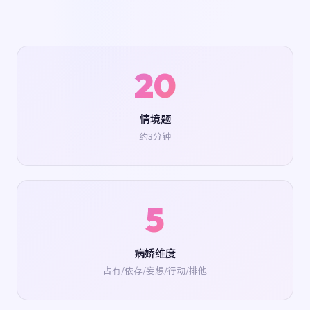
20
情境题
约3分钟
5
病娇维度
占有/依存/妄想/行动/排他