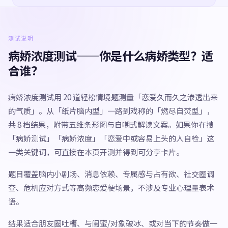
测试说明
病娇浓度测试——你是什么病娇类型？适
合谁？
病娇浓度测试用 20 道轻松情境题测量「恋爱久而久之渗透出来
的气质」。从「纸片脑内型」一路到戏称的「燃尽自焚型」，
共 8 档结果，附带五维条形图与自嘲式解读文案。如果你在搜
「病娇测试」「病娇浓度」「恋爱中或容易上头的人自检」这
一类关键词，可直接在本页开测并得到可分享卡片。
题目覆盖脑内小剧场、消息依赖、专属感与占有欲、社交圈调
查、危机应对方式等高频恋爱梗场景，不涉及专业心理量表术
语。
结果适合朋友圈吐槽、与闺蜜/对象破冰、或对当下的节奏做一