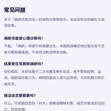
常见问题
关于「病娇浓度测试」的说明与使用提示。本站测验仅供娱乐与自
我探索。
病娇浓度是心理诊断吗？
不是。「病娇」来源于网络梗文化，本题用自嘲式档位整合若干恋
爱与暧昧情境题，不承担诊断或预测功能。
结果是在骂我很病娇吗？
恰恰相反：本测试基于二次元属性娱乐设定，绝不鼓励控制、监
视、威胁或伤害行为，映照的是投入感与边界感，与你的魅力和价
值无关。
我没谈恋爱能做吗？
可以。可把题目里的「对方」替换成暧昧对象、暗恋对象或前任回
忆，同样有梗。