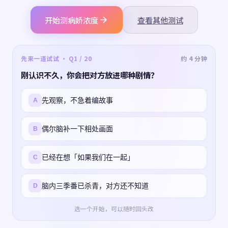
开始测病娇浓度
查看其他测试
先来一道试试 · Q1 / 20
约 4 分钟
刚认识不久，你会把对方放进哪种剧情？
先观察，不急着编故事
A
偶尔脑补一下相处画面
B
已经在想「如果我们在一起」
C
脑内三季番已杀青，对方还不知道
D
选一个开始，可以随时回头改