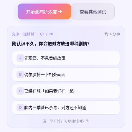
开始测病娇浓度
查看其他测试
先来一道试试 · Q1 / 20
约 4 分钟
刚认识不久，你会把对方放进哪种剧情？
先观察，不急着编故事
A
偶尔脑补一下相处画面
B
已经在想「如果我们在一起」
C
脑内三季番已杀青，对方还不知道
D
选一个开始，可以随时回头改