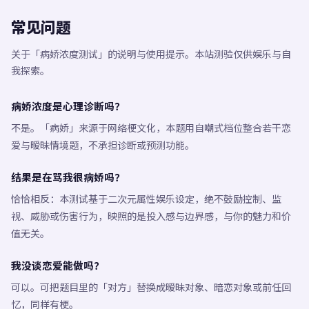
常见问题
关于「病娇浓度测试」的说明与使用提示。本站测验仅供娱乐与自
我探索。
病娇浓度是心理诊断吗？
不是。「病娇」来源于网络梗文化，本题用自嘲式档位整合若干恋
爱与暧昧情境题，不承担诊断或预测功能。
结果是在骂我很病娇吗？
恰恰相反：本测试基于二次元属性娱乐设定，绝不鼓励控制、监
视、威胁或伤害行为，映照的是投入感与边界感，与你的魅力和价
值无关。
我没谈恋爱能做吗？
可以。可把题目里的「对方」替换成暧昧对象、暗恋对象或前任回
忆，同样有梗。