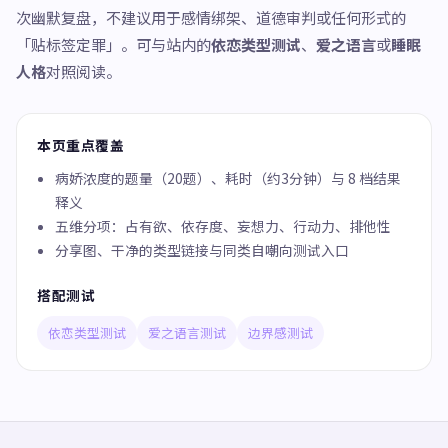
次幽默复盘，不建议用于感情绑架、道德审判或任何形式的
「贴标签定罪」。可与站内的
依恋类型测试
、
爱之语言
或
睡眠
人格
对照阅读。
本页重点覆盖
病娇浓度的题量（20题）、耗时（约3分钟）与 8 档结果
释义
五维分项：占有欲、依存度、妄想力、行动力、排他性
分享图、干净的类型链接与同类自嘲向测试入口
搭配测试
依恋类型测试
爱之语言测试
边界感测试