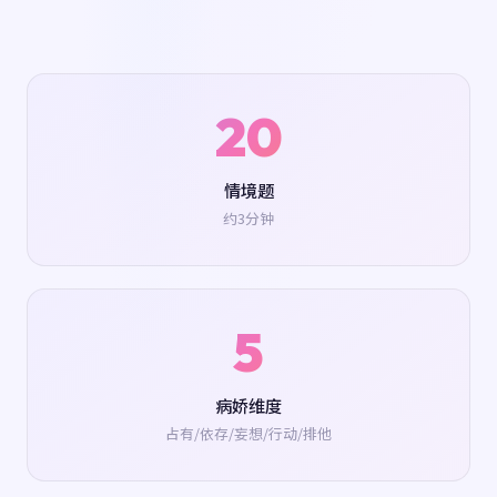
20
情境题
约3分钟
5
病娇维度
占有/依存/妄想/行动/排他