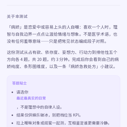
关于本测试
「病娇」是恋爱中或容易上头的人自嘲：喜欢一个人时，理
智与自我边界一点点让渡给情绪与想象。不是医学术语，也
没有任何羞辱意味——只是把常见状态编成段子对照。
这份测试从占有欲、依存度、妄想力、行动力到排他性五个
方向各 4 题，共 20 题，约 3 分钟。完成后你会看到自己的病
娇纯度、条形图维度，以及一条「病娇急救处方」小建议。
答题贴士
请选你
最近最真实的日常
，不是理想中的自律人设。
结果仅供娱乐破冰，别把档位当 KPI。
拉上暧昧对象或闺蜜一起测，互相鉴定谁更需要冷静。