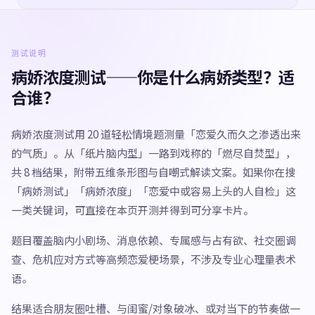
测试说明
病娇浓度测试——你是什么病娇类型？适
合谁？
病娇浓度测试用 20 道轻松情境题测量「恋爱久而久之渗透出来
的气质」。从「纸片脑内型」一路到戏称的「燃尽自焚型」，
共 8 档结果，附带五维条形图与自嘲式解读文案。如果你在搜
「病娇测试」「病娇浓度」「恋爱中或容易上头的人自检」这
一类关键词，可直接在本页开测并得到可分享卡片。
题目覆盖脑内小剧场、消息依赖、专属感与占有欲、社交圈调
查、危机应对方式等高频恋爱梗场景，不涉及专业心理量表术
语。
结果适合朋友圈吐槽、与闺蜜/对象破冰、或对当下的节奏做一