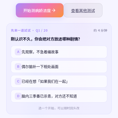
开始测病娇浓度
查看其他测试
先来一道试试 · Q1 / 20
约 4 分钟
刚认识不久，你会把对方放进哪种剧情？
先观察，不急着编故事
A
偶尔脑补一下相处画面
B
已经在想「如果我们在一起」
C
脑内三季番已杀青，对方还不知道
D
选一个开始，可以随时回头改