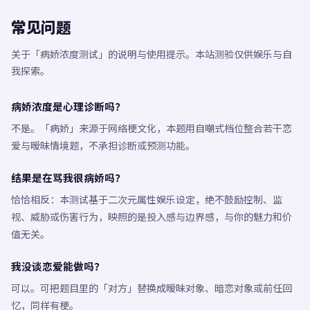
常见问题
关于「病娇浓度测试」的说明与使用提示。本站测验仅供娱乐与自
我探索。
病娇浓度是心理诊断吗？
不是。「病娇」来源于网络梗文化，本题用自嘲式档位整合若干恋
爱与暧昧情境题，不承担诊断或预测功能。
结果是在骂我很病娇吗？
恰恰相反：本测试基于二次元属性娱乐设定，绝不鼓励控制、监
视、威胁或伤害行为，映照的是投入感与边界感，与你的魅力和价
值无关。
我没谈恋爱能做吗？
可以。可把题目里的「对方」替换成暧昧对象、暗恋对象或前任回
忆，同样有梗。