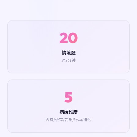
20
情境题
约3分钟
5
病娇维度
占有/依存/妄想/行动/排他