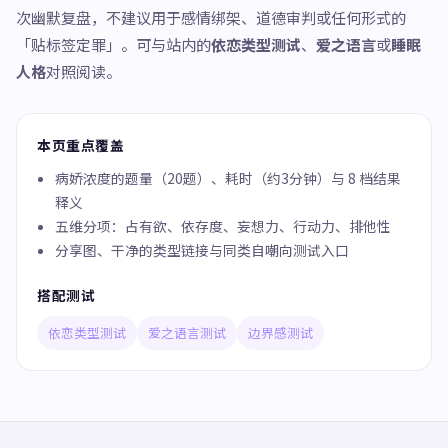
次幽默复盘，不建议用于感情绑架、道德审判或任何形式的
「贴标签定罪」。可与站内的
依恋类型测试
、
爱之语言
或
睡眠
人格
对照阅读。
本页重点覆盖
病娇浓度的题量（20题）、耗时（约3分钟）与 8 档结果
释义
五维分项：占有欲、依存度、妄想力、行动力、排他性
分享图、干净的类型链接与同类自嘲向测试入口
搭配测试
依恋类型测试
爱之语言测试
边界感测试