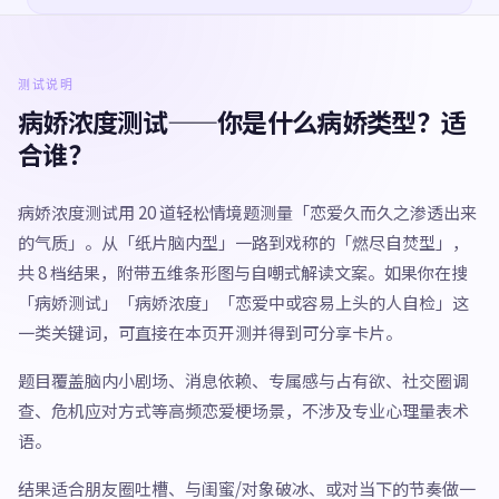
测试说明
病娇浓度测试——你是什么病娇类型？适
合谁？
病娇浓度测试用 20 道轻松情境题测量「恋爱久而久之渗透出来
的气质」。从「纸片脑内型」一路到戏称的「燃尽自焚型」，
共 8 档结果，附带五维条形图与自嘲式解读文案。如果你在搜
「病娇测试」「病娇浓度」「恋爱中或容易上头的人自检」这
一类关键词，可直接在本页开测并得到可分享卡片。
题目覆盖脑内小剧场、消息依赖、专属感与占有欲、社交圈调
查、危机应对方式等高频恋爱梗场景，不涉及专业心理量表术
语。
结果适合朋友圈吐槽、与闺蜜/对象破冰、或对当下的节奏做一