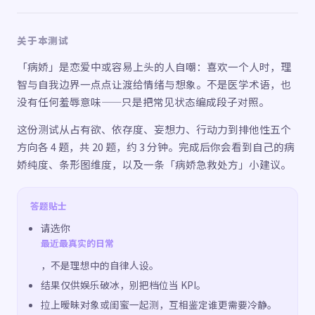
关于本测试
「病娇」是恋爱中或容易上头的人自嘲：喜欢一个人时，理
智与自我边界一点点让渡给情绪与想象。不是医学术语，也
没有任何羞辱意味——只是把常见状态编成段子对照。
这份测试从占有欲、依存度、妄想力、行动力到排他性五个
方向各 4 题，共 20 题，约 3 分钟。完成后你会看到自己的病
娇纯度、条形图维度，以及一条「病娇急救处方」小建议。
答题贴士
请选你
最近最真实的日常
，不是理想中的自律人设。
结果仅供娱乐破冰，别把档位当 KPI。
拉上暧昧对象或闺蜜一起测，互相鉴定谁更需要冷静。