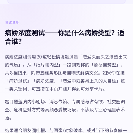
测试说明
病娇浓度测试——你是什么病娇类型？适
合谁？
病娇浓度测试用 20 道轻松情境题测量「恋爱久而久之渗透出来
的气质」。从「纸片脑内型」一路到戏称的「燃尽自焚型」，
共 8 档结果，附带五维条形图与自嘲式解读文案。如果你在搜
「病娇测试」「病娇浓度」「恋爱中或容易上头的人自检」这
一类关键词，可直接在本页开测并得到可分享卡片。
题目覆盖脑内小剧场、消息依赖、专属感与占有欲、社交圈调
查、危机应对方式等高频恋爱梗场景，不涉及专业心理量表术
语。
结果适合朋友圈吐槽、与闺蜜/对象破冰、或对当下的节奏做一