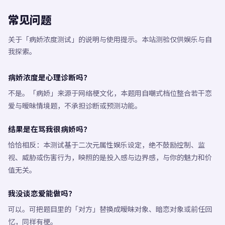
常见问题
关于「病娇浓度测试」的说明与使用提示。本站测验仅供娱乐与自
我探索。
病娇浓度是心理诊断吗？
不是。「病娇」来源于网络梗文化，本题用自嘲式档位整合若干恋
爱与暧昧情境题，不承担诊断或预测功能。
结果是在骂我很病娇吗？
恰恰相反：本测试基于二次元属性娱乐设定，绝不鼓励控制、监
视、威胁或伤害行为，映照的是投入感与边界感，与你的魅力和价
值无关。
我没谈恋爱能做吗？
可以。可把题目里的「对方」替换成暧昧对象、暗恋对象或前任回
忆，同样有梗。