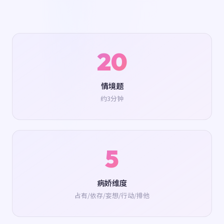
20
情境题
约3分钟
5
病娇维度
占有/依存/妄想/行动/排他