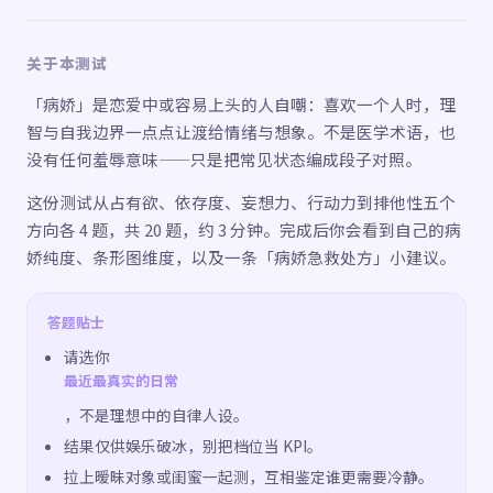
关于本测试
「病娇」是恋爱中或容易上头的人自嘲：喜欢一个人时，理
智与自我边界一点点让渡给情绪与想象。不是医学术语，也
没有任何羞辱意味——只是把常见状态编成段子对照。
这份测试从占有欲、依存度、妄想力、行动力到排他性五个
方向各 4 题，共 20 题，约 3 分钟。完成后你会看到自己的病
娇纯度、条形图维度，以及一条「病娇急救处方」小建议。
答题贴士
请选你
最近最真实的日常
，不是理想中的自律人设。
结果仅供娱乐破冰，别把档位当 KPI。
拉上暧昧对象或闺蜜一起测，互相鉴定谁更需要冷静。