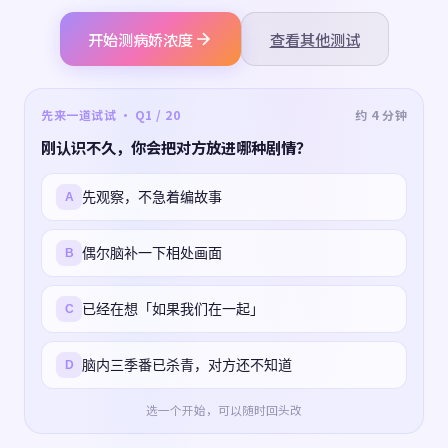
开始测病娇浓度
查看其他测试
先来一道试试 · Q1 / 20
约 4 分钟
刚认识不久，你会把对方放进哪种剧情？
先观察，不急着编故事
A
偶尔脑补一下相处画面
B
已经在想「如果我们在一起」
C
脑内三季番已杀青，对方还不知道
D
选一个开始，可以随时回头改