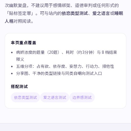
次幽默复盘，不建议用于感情绑架、道德审判或任何形式的
「贴标签定罪」。可与站内的
依恋类型测试
、
爱之语言
或
睡眠
人格
对照阅读。
本页重点覆盖
病娇浓度的题量（20题）、耗时（约3分钟）与 8 档结果
释义
五维分项：占有欲、依存度、妄想力、行动力、排他性
分享图、干净的类型链接与同类自嘲向测试入口
搭配测试
依恋类型测试
爱之语言测试
边界感测试