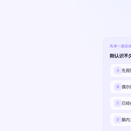
先来一道试试 ·
刚认识不
先观
A
偶尔
B
已经
C
脑内
D