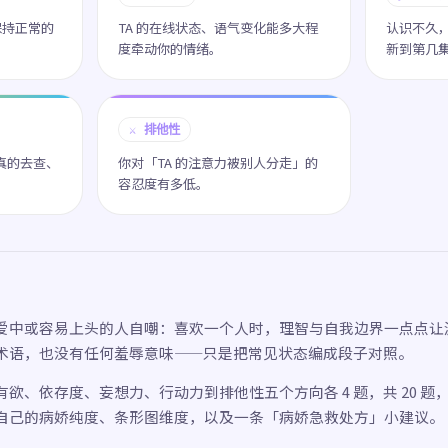
保持正常的
TA 的在线状态、语气变化能多大程
认识不久
度牵动你的情绪。
新到第几
⚔️ 排他性
真的去查、
你对「TA 的注意力被别人分走」的
容忍度有多低。
爱中或容易上头的人自嘲：喜欢一个人时，理智与自我边界一点点让
术语，也没有任何羞辱意味——只是把常见状态编成段子对照。
欲、依存度、妄想力、行动力到排他性五个方向各 4 题，共 20 题，
自己的病娇纯度、条形图维度，以及一条「病娇急救处方」小建议。