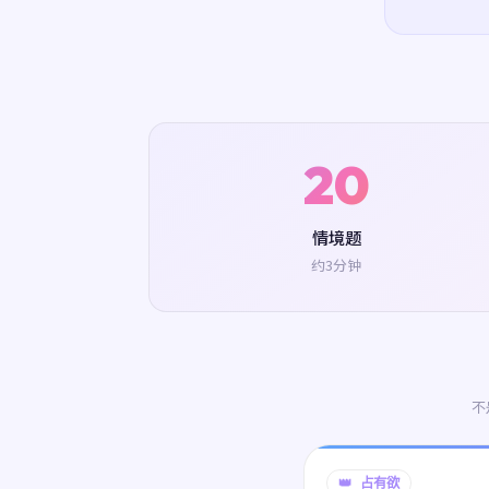
20
情境题
约3分钟
不
👑 占有欲