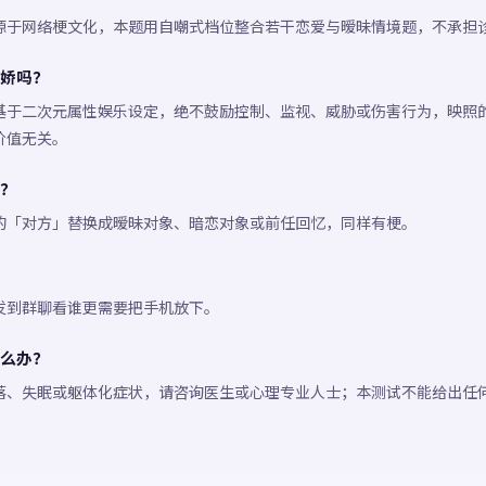
源于网络梗文化，本题用自嘲式档位整合若干恋爱与暧昧情境题，不承担
娇吗？
基于二次元属性娱乐设定，绝不鼓励控制、监视、威胁或伤害行为，映照
价值无关。
？
的「对方」替换成暧昧对象、暗恋对象或前任回忆，同样有梗。
发到群聊看谁更需要把手机放下。
么办？
落、失眠或躯体化症状，请咨询医生或心理专业人士；本测试不能给出任