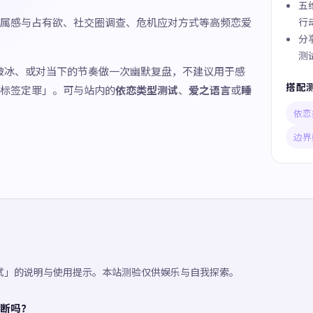
五
属感与占有欲、社交圈调查、危机应对方式等高频恋爱
行
分
测
破冰、或对当下的节奏做一次幽默复盘，不建议用于感
搭配
标签定罪」。可与站内的
依恋类型测试
、
爱之语言
或
睡
依恋
边界
试」的说明与使用提示。本站测验仅供娱乐与自我探索。
断吗？