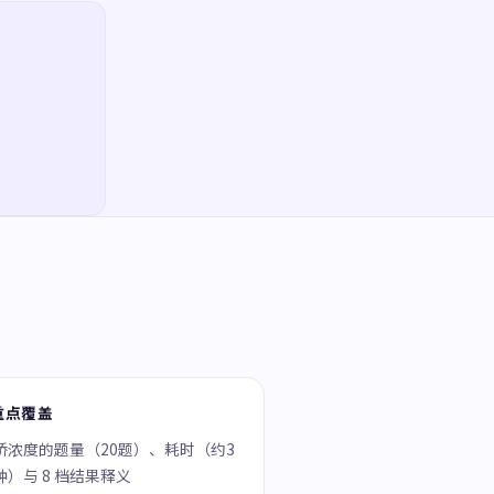
重点覆盖
娇浓度的题量（20题）、耗时（约3
钟）与 8 档结果释义