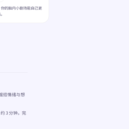
，你的脑内小剧场能自己更
集。
渡给情绪与想
约 3 分钟。完