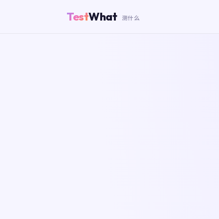
Test
What
测什么