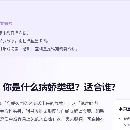
实的日常
想中的自律人设。
乐破冰，别把档位当 KPI。
对象或闺蜜一起测，互相鉴定谁更需要冷静。
—你是什么病娇类型？适合谁？
测量「恋爱久而久之渗透出来的气质」。从「纸片脑内
本页
共 8 档结果，附带五维条形图与自嘲式解读文案。如果
病
恋爱中或容易上头的人自检」这一类关键词，可直接在
分