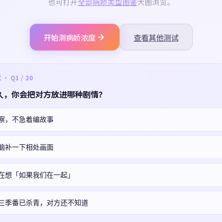
也可打开
全部病娇类型图鉴
大图浏览。
开始测病娇浓度
查看其他测试
 Q1 / 20
久，你会把对方放进哪种剧情？
察，不急着编故事
脑补一下相处画面
在想「如果我们在一起」
三季番已杀青，对方还不知道