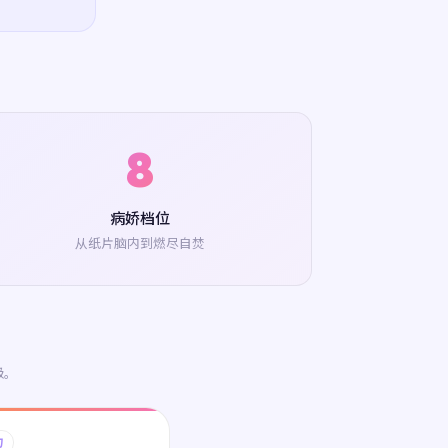
8
病娇档位
从纸片脑内到燃尽自焚
级。
力