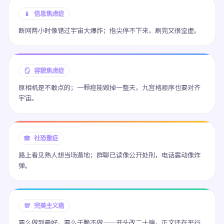
📱 信息焦虑症
断网两小时像错过宇宙大爆炸；指尖停不下来，刷完又很空虚。
🪞 容貌焦虑症
原相机是不敢点的；一颗痘能毁掉一整天，九宫格顺序也要对齐
宇宙。
🙈 社恐重症
路上看见熟人想当场遁地；群聊已读像公开处刑，电话震动像炸
弹。
💯 完美主义癌
要么做到最好，要么干脆不做——开头改二十遍，正文还在平行