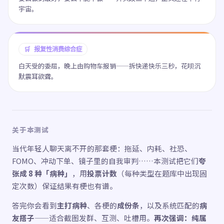
宇宙。
🛒 报复性消费综合症
白天受的委屈，晚上由购物车报销——拆快递快乐三秒，花呗沉
默震耳欲聋。
关于本测试
当代年轻人聊天离不开的那套梗：拖延、内耗、社恐、
FOMO、冲动下单、镜子里的自我审判……本测试把它们
夸
张成 8 种「病种」
，用
投票计数
（每种类型在题库中出现固
定次数）保证结果有梗也有谱。
答完你会看到
主打病种
、各梗的
成份条
，以及系统匹配的
病
友搭子
——适合截图发群、互测、吐槽用。
再次强调：纯属