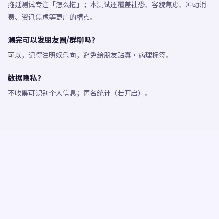
拖延测试专注「怎么拖」；本测试还覆盖社恐、容貌焦虑、冲动消
费、资讯焦虑等更广的槽点。
测完可以发朋友圈/群聊吗？
可以，记得注明娱乐向，避免给朋友贴真·病理标签。
数据隐私？
不收集可识别个人信息；匿名统计（若开启）。