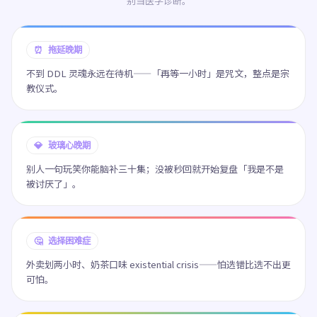
别当医学诊断。
⏰ 拖延晚期
不到 DDL 灵魂永远在待机——「再等一小时」是咒文，整点是宗
教仪式。
💎 玻璃心晚期
别人一句玩笑你能脑补三十集；没被秒回就开始复盘「我是不是
被讨厌了」。
🤔 选择困难症
外卖划两小时、奶茶口味 existential crisis——怕选错比选不出更
可怕。