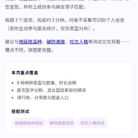
签呈现，并附上成份条与病友搭子匹配。
每题 3 个选项，完成约 3 分钟。问卷不采集可识别个人信息
（若你主动参与匿名统计，仅存类型分布）。
建议与
拖延症品种
、
破防速度
、
社交人格
等测试交叉观看——
槽点不同，拼图更完整。
本页重点覆盖
8 种病种类型与题量、时长说明
是否医学诊断、混合型结果如何解读
排行榜、分享图与图鉴入口
搭配测试
拖延症品种测试
破防速度测试
社交人格测试