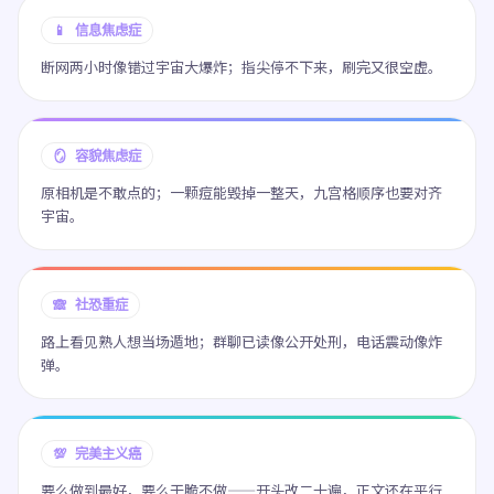
📱 信息焦虑症
断网两小时像错过宇宙大爆炸；指尖停不下来，刷完又很空虚。
🪞 容貌焦虑症
原相机是不敢点的；一颗痘能毁掉一整天，九宫格顺序也要对齐
宇宙。
🙈 社恐重症
路上看见熟人想当场遁地；群聊已读像公开处刑，电话震动像炸
弹。
💯 完美主义癌
要么做到最好，要么干脆不做——开头改二十遍，正文还在平行