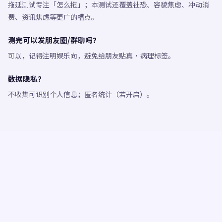
拖延测试专注「怎么拖」；本测试还覆盖社恐、容貌焦虑、冲动消
费、资讯焦虑等更广的槽点。
测完可以发朋友圈/群聊吗？
可以，记得注明娱乐向，避免给朋友贴真·病理标签。
数据隐私？
不收集可识别个人信息；匿名统计（若开启）。