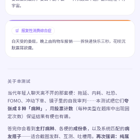
宇宙。
🛒 报复性消费综合症
白天受的委屈，晚上由购物车报销——拆快递快乐三秒，花呗沉
默震耳欲聋。
关于本测试
当代年轻人聊天离不开的那套梗：拖延、内耗、社恐、
FOMO、冲动下单、镜子里的自我审判……本测试把它们
夸
张成 8 种「病种」
，用
投票计数
（每种类型在题库中出现固
定次数）保证结果有梗也有谱。
答完你会看到
主打病种
、各梗的
成份条
，以及系统匹配的
病
友搭子
——适合截图发群、互测、吐槽用。
再次强调：纯属