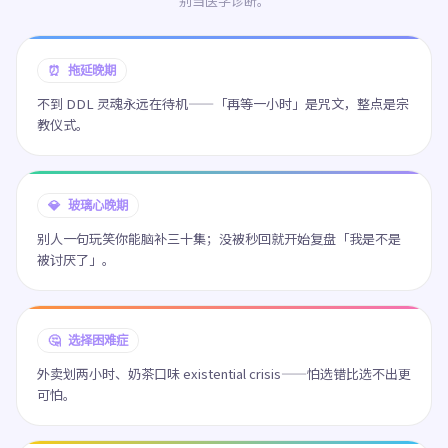
别当医学诊断。
⏰ 拖延晚期
不到 DDL 灵魂永远在待机——「再等一小时」是咒文，整点是宗
教仪式。
💎 玻璃心晚期
别人一句玩笑你能脑补三十集；没被秒回就开始复盘「我是不是
被讨厌了」。
🤔 选择困难症
外卖划两小时、奶茶口味 existential crisis——怕选错比选不出更
可怕。