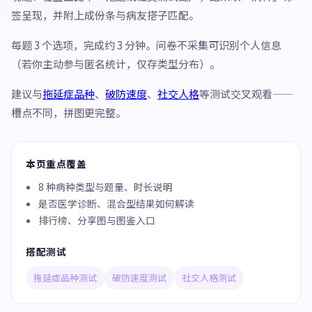
签呈现，并附上成份条与病友搭子匹配。
每题 3 个选项，完成约 3 分钟。问卷不采集可识别个人信息
（若你主动参与匿名统计，仅存类型分布）。
建议与
拖延症品种
、
破防速度
、
社交人格
等测试交叉观看——
槽点不同，拼图更完整。
本页重点覆盖
8 种病种类型与题量、时长说明
是否医学诊断、混合型结果如何解读
排行榜、分享图与图鉴入口
搭配测试
拖延症品种测试
破防速度测试
社交人格测试