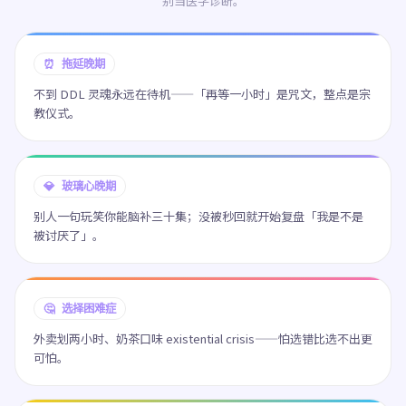
别当医学诊断。
⏰ 拖延晚期
不到 DDL 灵魂永远在待机——「再等一小时」是咒文，整点是宗
教仪式。
💎 玻璃心晚期
别人一句玩笑你能脑补三十集；没被秒回就开始复盘「我是不是
被讨厌了」。
🤔 选择困难症
外卖划两小时、奶茶口味 existential crisis——怕选错比选不出更
可怕。