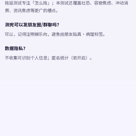
拖延测试专注「怎么拖」；本测试还覆盖社恐、容貌焦虑、冲动消
费、资讯焦虑等更广的槽点。
测完可以发朋友圈/群聊吗？
可以，记得注明娱乐向，避免给朋友贴真·病理标签。
数据隐私？
不收集可识别个人信息；匿名统计（若开启）。