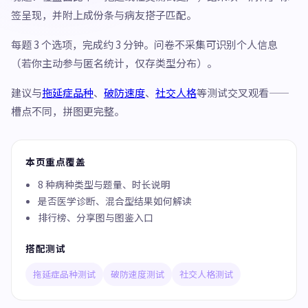
签呈现，并附上成份条与病友搭子匹配。
每题 3 个选项，完成约 3 分钟。问卷不采集可识别个人信息
（若你主动参与匿名统计，仅存类型分布）。
建议与
拖延症品种
、
破防速度
、
社交人格
等测试交叉观看——
槽点不同，拼图更完整。
本页重点覆盖
8 种病种类型与题量、时长说明
是否医学诊断、混合型结果如何解读
排行榜、分享图与图鉴入口
搭配测试
拖延症品种测试
破防速度测试
社交人格测试