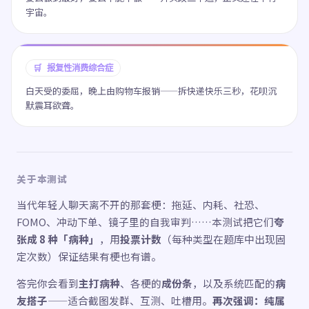
宇宙。
🛒 报复性消费综合症
白天受的委屈，晚上由购物车报销——拆快递快乐三秒，花呗沉
默震耳欲聋。
关于本测试
当代年轻人聊天离不开的那套梗：拖延、内耗、社恐、
FOMO、冲动下单、镜子里的自我审判……本测试把它们
夸
张成 8 种「病种」
，用
投票计数
（每种类型在题库中出现固
定次数）保证结果有梗也有谱。
答完你会看到
主打病种
、各梗的
成份条
，以及系统匹配的
病
友搭子
——适合截图发群、互测、吐槽用。
再次强调：纯属