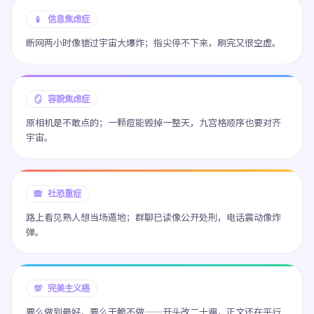
📱 信息焦虑症
断网两小时像错过宇宙大爆炸；指尖停不下来，刷完又很空虚。
🪞 容貌焦虑症
原相机是不敢点的；一颗痘能毁掉一整天，九宫格顺序也要对齐
宇宙。
🙈 社恐重症
路上看见熟人想当场遁地；群聊已读像公开处刑，电话震动像炸
弹。
💯 完美主义癌
要么做到最好，要么干脆不做——开头改二十遍，正文还在平行