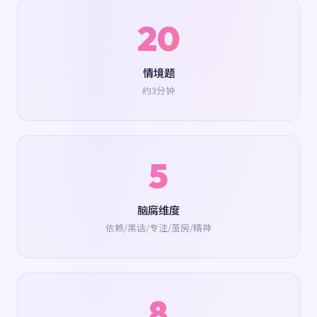
20
情境题
约3分钟
5
脑腐维度
依赖/黑话/专注/茧房/精神
8