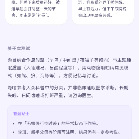
晚，但睡下来质量还好。被
沉，容易受外界干扰惊醒。
迫早起会打乱整一天的节
早上有活力，但下午或傍晚
奏，周末常常"补觉"。
会出现明显疲劳感。
关于本测试
题目结合
作息时型
（早鸟 / 中间型 / 夜猫子等倾向）与
主观睡
眠质量
（入睡难易、易醒程度等），用动物隐喻归纳常见模
式（如熊、狼、海豚等），方便记忆与讨论。
隐喻参考大众科普中的分类，并非临床睡眠医学诊断。长期
失眠、日间嗜睡或打鼾严重，请咨询医生。
答题贴士
在「无需强行倒时差」的平常状态下作答。
轮班、新手父母等阶段可注明，结果仍有一定参考性。