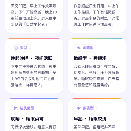
天亮即醒，早上工作效率最
作息顺应日出日落，中上午
高，下午开始衰减，晚上10
工作最顺，下午有轻微低
点前主动想上床。是人群中
谷。是最多见的时型，对常
少见的「自然早起者」。
规工作时间适应性最强。
🐺 狼型
🐬 海豚型
晚起晚睡 · 夜间活跃
敏感型 · 睡眠浅
下午才慢慢进入状态，夜里
容易入睡困难或半夜易醒，
是创意与效率的高峰期。早
对噪音、光线、压力高度敏
上9点的会议对他们来说像
感。睡眠轻而零碎，白天常
强迫症一样折磨人。
有疲惫感和轻度焦虑。
🦉 猫头鹰型
🐦 麻雀型
晚睡 · 睡眠尚可
早起 · 睡眠较浅
习惯深夜活跃，睡意来得很
虽然早醒，但睡眠并不深