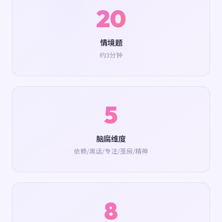
20
情境题
约3分钟
5
脑腐维度
依赖/黑话/专注/茧房/精神
8