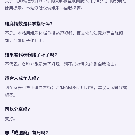
关于「脑腐指数测试 - 你的大脑被互联网腌入味了吗？」的说明与
使用提示。本站测验仅供娱乐与自我探索。
脑腐指数是科学指标吗？
不是。本站用娱乐化档位描述短视频、梗文化与注意力等自陈倾
向，纯属段子化自测。
结果差代表我脑子坏了吗？
不代表。名称夸张是为了好玩，请不必对号入座到自我攻击。
适合未成年人吗？
请在家长引导下理性看待；若担心网络使用习惯，建议以沟通代替
标签。
可以分享吗？
支持。
想「戒脑腐」有用吗？