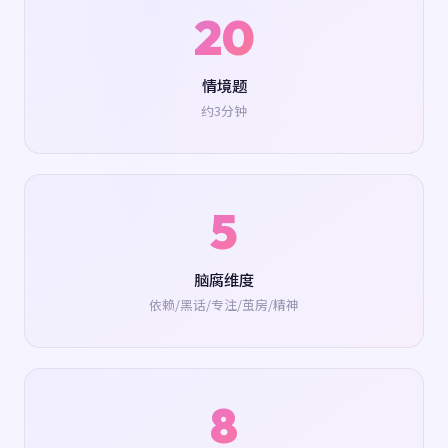
20
情境题
约3分钟
5
脑腐维度
依赖/黑话/专注/茧房/精神
8