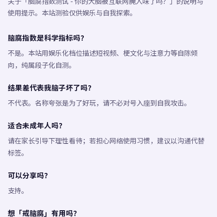
关于「脑腐指数测试 - 你的大脑被互联网腌入味了吗？」的说明与
使用提示。本站测验仅供娱乐与自我探索。
脑腐指数是科学指标吗？
不是。本站用娱乐化档位描述短视频、梗文化与注意力等自陈倾
向，纯属段子化自测。
结果差代表我脑子坏了吗？
不代表。名称夸张是为了好玩，请不必对号入座到自我攻击。
适合未成年人吗？
请在家长引导下理性看待；若担心网络使用习惯，建议以沟通代替
标签。
可以分享吗？
支持。
想「戒脑腐」有用吗？